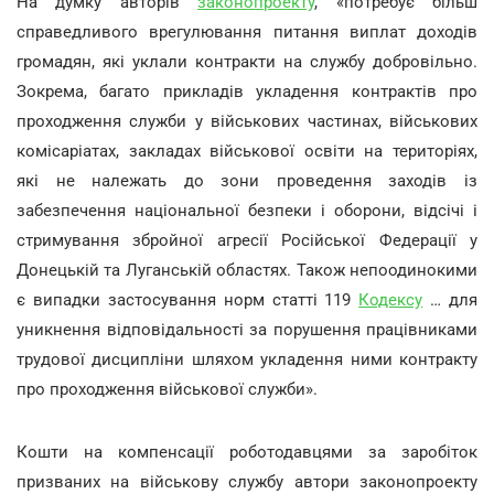
На думку авторів
законопроекту
, «потребує більш
справедливого врегулювання питання виплат доходів
громадян, які уклали контракти на службу добровільно.
Зокрема, багато прикладів укладення контрактів про
проходження служби у військових частинах, військових
комісаріатах, закладах військової освіти на територіях,
які не належать до зони проведення заходів із
забезпечення національної безпеки і оборони, відсічі і
стримування збройної агресії Російської Федерації у
Донецькій та Луганській областях. Також непоодинокими
є випадки застосування норм статті 119
Кодексу
… для
уникнення відповідальності за порушення працівниками
трудової дисципліни шляхом укладення ними контракту
про проходження військової служби».
Кошти на компенсації роботодавцями за заробіток
призваних на військову службу автори законопроекту