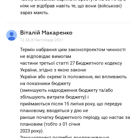
ніяк не відібрав навіть те, що вони (військові)
зараз мають.
Віталій Макаренко
12.38, 8 Листопада 2021
Термін набрання цим законопроектом чинності
не відповідає вимогам
частини третьої статті 27 Бюджетного кодексу
України, згідно з якою закони
України або окремі їх положення, які впливають
на показники бюджету
(зменшують надходження бюджету та/або
збільшують витрати бюджету) і
приймаються після 15 липня року, що передує
плановому, вводяться у дію не
раніше початку бюджетного періоду, що настає за
плановим (тобто з 01 січня
2023 року).
Законопроект потребує доопрацювання.