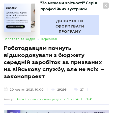
"За межами звітності" Серія
UA
професійних зустрічей
БУХГАЛТЕР
.UA
ДОПОМОГТИ
СФОРМУВАТИ
ПРОГРАМУ
•
Зарплата та кадри
Персонал
Роботодавцям почнуть
відшкодовувати з бюджету
середній заробіток за призваних
на військову службу, але не всіх –
законопроект
20 жовтня 2021, 10:00
29295
27
Автор:
Алла Король, головний редактор "БУХГАЛТЕР.UA"