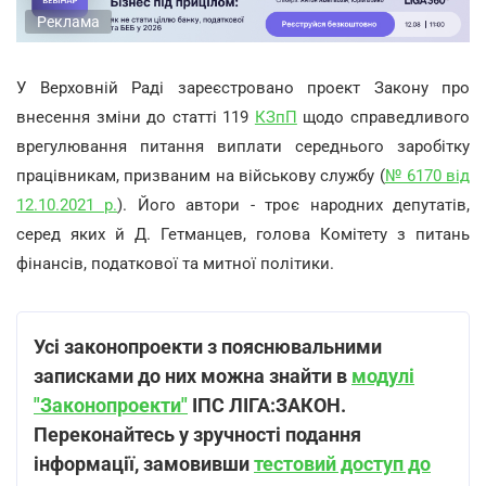
Реклама
У Верховній Раді зареєстровано проект Закону про
внесення зміни до статті 119
КЗпП
щодо справедливого
врегулювання питання виплати середнього заробітку
працівникам, призваним на військову службу (
№ 6170 від
12.10.2021 р.
). Його автори - троє народних депутатів,
серед яких й Д. Гетманцев, голова Комітету з питань
фінансів, податкової та митної політики.
Усі законопроекти з пояснювальними
записками до них можна знайти в
модулі
"Законопроекти"
ІПС ЛІГА:ЗАКОН.
Переконайтесь у зручності подання
інформації, замовивши
тестовий доступ до