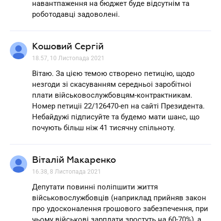
навантпаження на бюджет буде відсутнім та
роботодавці задоволені.
Кошовий Сергій
18.57, 10 Листопада 2021
Вітаю. За цією темою створено петицію, щодо
незгоди зі скасуванням середньоі заробітноі
плати військовослужбовцям-контрактникам.
Номер петиціі 22/126470-еп на сайті Президента.
Небайдужі підписуйте та будемо мати шанс, що
почують більш ніж 41 тисячну спільноту.
Віталій Макаренко
16.38, 8 Листопада 2021
Депутати повинні поліпшити життя
військовослужбовців (наприклад прийняв закон
про удосконалення грошового забезпечення, при
чьому військові зарплати зростуть на 60-70%), а