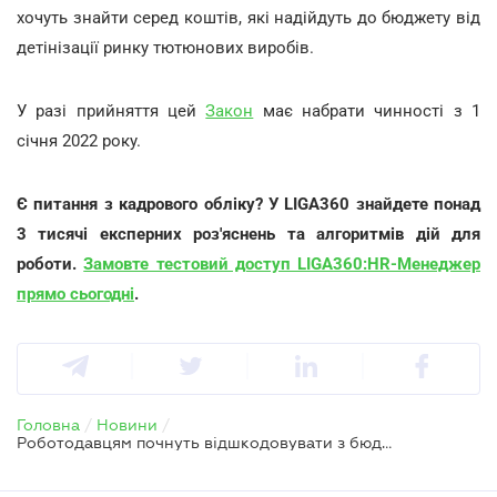
хочуть знайти серед коштів, які надійдуть до бюджету від
детінізації ринку тютюнових виробів.
У разі прийняття цей
Закон
має набрати чинності з 1
січня 2022 року.
Є питання з кадрового обліку? У LIGA360 знайдете понад
3 тисячі експерних роз'яснень та алгоритмів дій для
роботи.
Замовте тестовий доступ LIGA360:HR-Менеджер
прямо сьогодні
.
Головна
/
Новини
/
Роботодавцям почнуть відшкодовувати з бюджету середній заробіток за призваних на військову службу, але не всіх – законопроект