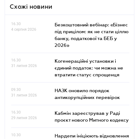
Схожі новини
16.30
Безкоштовний вебінар: «Бізнес
4 серпня 2026
під прицілом: як не стати ціллю
банку, податкової та БЕБ у
2026»
16.30
Когенераційні установки і
31 липня 2026
єдиний податок: чи можна не
втратити статус спрощенця
09.30
НАЗК оновило порядок
31 липня 2026
антикорупційних перевірок
16.30
Кабмін зареєстрував у Раді
29 липня 2026
проєкт нового Митного кодексу
10.30
Нардепи ініціюють відновлення