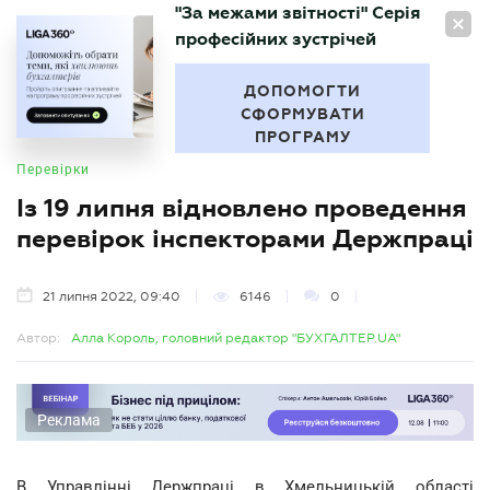
"За межами звітності" Серія
UA
професійних зустрічей
БУХГАЛТЕР
.UA
ДОПОМОГТИ
СФОРМУВАТИ
ПРОГРАМУ
Перевірки
Із 19 липня відновлено проведення
перевірок інспекторами Держпраці
21 липня 2022, 09:40
6146
0
Автор:
Алла Король, головний редактор "БУХГАЛТЕР.UA"
Реклама
В Управлінні Держпраці в Хмельницькій області