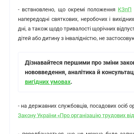
- вствновлено, що окремі положення
КЗпП
напередодні святкових, неробочих і вихідних 
дні, а також щодо тривалості щорічних відпус
дітей або дитину з інвалідністю, не застосову
Дізнавайтеся першими про зміни закон
нововведення, аналітика й консультаці
вигідних умовах
.
- на державних службовців, посадових осіб 
Закону України «Про організацію трудових ві
- передбачається, що не можна буде залучат