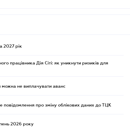
а 2027 рік
го працівника Дія Сіті: як уникнути ризиків для
и можна не виплачувати аванс
е повідомлення про зміну облікових даних до ТЦК
ипень 2026 року