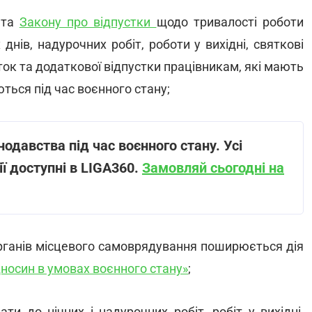
та
Закону про відпустки
щодо тривалості роботи
днів, надурочних робіт, роботи у вихідні, святкові
ток та додаткової відпустки працівникам, які мають
ються під час воєнного стану;
одавства під час воєнного стану. Усі
ї доступні в LIGA360.
Замовляй сьогодні на
органів місцевого самоврядування поширюється дія
дносин в умовах воєнного стану»
;
и до нічних і надурочних робіт, робіт у вихідні,