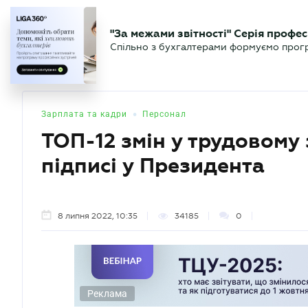
БІЗНЕСУ
ЮРИСТУ
БУ
"За межами звітності" Серія профес
БУХГАЛТЕР
Новини
Аналітика
Календа
Спільно з бухгалтерами формуємо програ
.UA
•
Зарплата та кадри
Персонал
ТОП-12 змін у трудовому 
підписі у Президента
8 липня 2022, 10:35
34185
0
Реклама