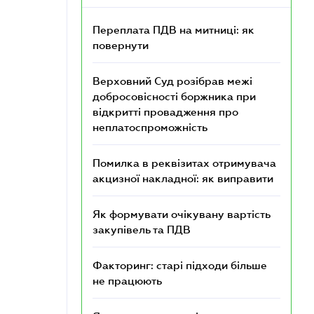
Переплата ПДВ на митниці: як
повернути
Верховний Суд розібрав межі
добросовісності боржника при
відкритті провадження про
неплатоспроможність
Помилка в реквізитах отримувача
акцизної накладної: як виправити
Як формувати очікувану вартість
закупівель та ПДВ
Факторинг: старі підходи більше
не працюють