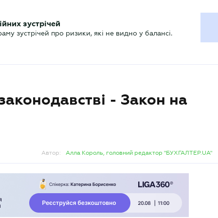
ХГАЛТЕРУ
ійних зустрічей
р
Актуально
му зустрічей про ризики, які не видно у балансі.
законодавстві - Закон на
Автор:
Алла Король, головний редактор "БУХГАЛТЕР.UA"