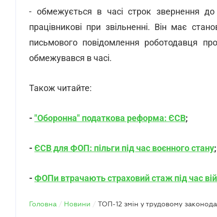
- обмежується в часі строк звернення до
працівникові при звільненні. Він має стан
письмового повідомлення роботодавця про
обмежувався в часі.
Також читайте:
-
"Оборонна" податкова реформа: ЄСВ
;
-
ЄСВ для ФОП: пільги під час воєнного стану
;
-
ФОПи втрачають страховий стаж під час вій
Головна
/
Новини
/