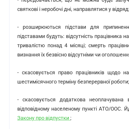
святкові і неробочі дні, направлятися у відря
- розширюються підстави для припиненн
підставами будуть: відсутність працівника на
тривалістю понад 4 місяці; смерть праців
визнання їх безвісно відсутніми чи оголошенн
- скасовується право працівників щодо на
шестимісячного терміну безперервної роботи
- скасовується додаткова неоплачувана 
відповідному населеному пункті АТО/ООС. Йде
Закону про відпустки
;