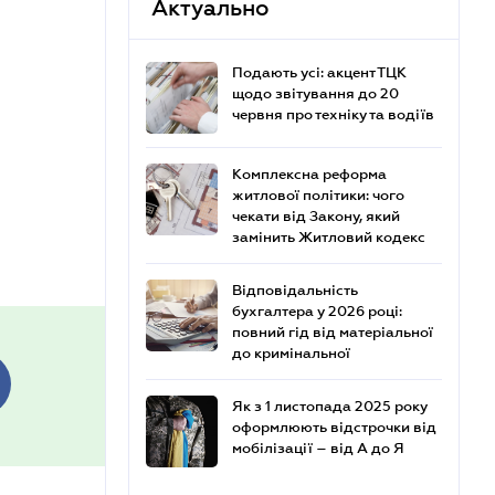
Актуально
Подають усі: акцент ТЦК
щодо звітування до 20
червня про техніку та водіїв
Комплексна реформа
житлової політики: чого
чекати від Закону, який
замінить Житловий кодекс
Відповідальність
бухгалтера у 2026 році:
повний гід від матеріальної
до кримінальної
Як з 1 листопада 2025 року
оформлюють відстрочки від
мобілізації – від А до Я