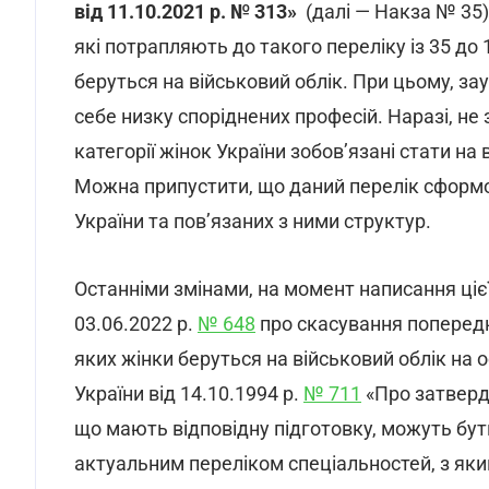
від 11
.10.
2021 р
.
№ 313
»
(далі — Накза № 35)
які потрапляють до такого переліку із 35 до
беруться на військовий облік. При цьому, з
себе низку споріднених професій. Наразі, не
категорії жінок України зобов’язані стати на 
Можна припустити, що даний перелік сформо
України та пов’язаних з ними структур.
Останніми змінами, на момент написання цієї
03.06.2022 р.
№ 648
про скасування попередн
яких жінки беруться на військовий облік на 
України від 14.10.1994 р.
№ 711
«Про затверд
що мають відповідну підготовку, можуть бути
актуальним переліком спеціальностей, з як