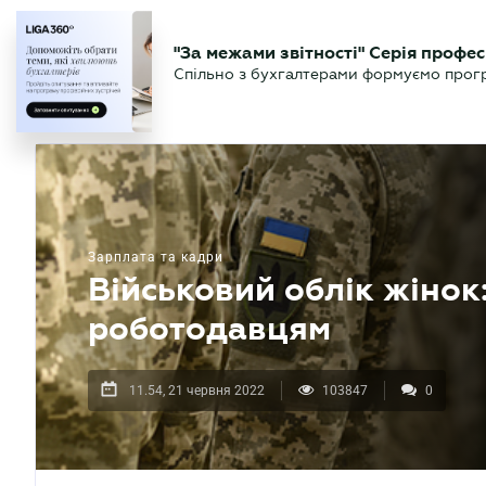
БІЗНЕСУ
ЮРИСТУ
БУ
"За межами звітності" Серія профес
БУХГАЛТЕР
Новини
Аналітика
Календа
Спільно з бухгалтерами формуємо програ
.UA
Зарплата та кадри
Військовий облік жінок
роботодавцям
11.54, 21 червня 2022
103847
0