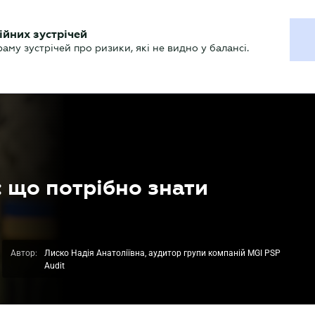
ХГАЛТЕРУ
ійних зустрічей
р
Актуально
му зустрічей про ризики, які не видно у балансі.
: що потрібно знати
Автор:
Лиско Надія Анатоліївна, аудитор групи компаній MGI PSP
Audit