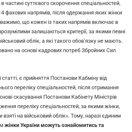
 в частині суттєвого скорочення спеціальностей,
 14 фахових напрямів, після одержання яких жінки
ауважимо, що кожен із таких напрямів включає в
 зрозумілими залишаються критерії, за якими певні
військовий облік, а які такого обов’язку не мають.
вано на основі кадрових потреб Збройних Сил
 статті, є прийняття Постанови Кабміну від
ього переліку спеціальностей, після отримання
основі скасування Постанови Кабінету Міністрів
ження переліку спеціальностей, за якими жінки,
 взяті на військовий облік». Тому, наразі єдиним
им
жінки України можуть ознайомитись та