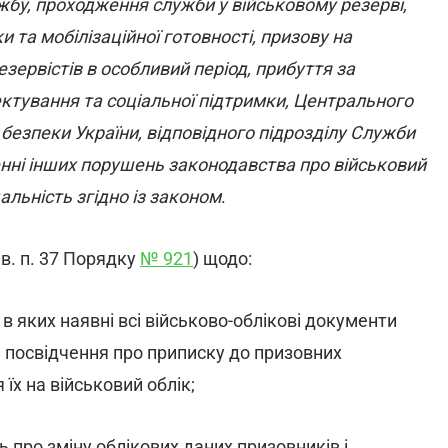
ужбу, проходження служби у військовому резерві,
и та мобілізаційної готовності, призову на
езервістів в особливий період, прибуття за
ктування та соціальної підтримки, Центрального
безпеки України, відповідного підрозділу Служби
ненні інших порушень законодавства про військовий
дальність згідно із законом
.
ив. п. 37 Порядку
№ 921
) щодо:
, в яких наявні всі військово-облікові документи
, посвідчення про приписку до призовних
 їх на військовий облік;
 про зміну облікових даних призовників і