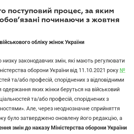
ато поступовий процес, за яким
зобов’язані починаючи з жовтня
 військового обліку жінок України
о низку законодавчих змін, які мають регулювати
іністерства оборони України від 11.10.2021 року
№
тей та/або професій, споріднених з відповідними
я одержання яких жінки беруться на військовий
ціальностей та/або професій, споріднених з
ьностями». Але, через неоднозначне сприйняття
оку було затверджено оновлену його редакцію, а
ення змін до наказу Міністерства оборони України