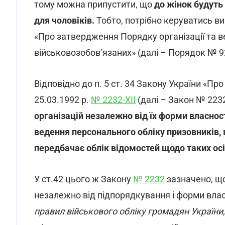
тому можна припустити, що
до жінок будуть 
для чоловіків.
Тобто, потрібно керуватись ви
«Про затвердження Порядку організації та в
військовозобов’язаних» (далі – Порядок № 9
Відповідно до п. 5 ст. 34 Закону України «Пр
25.03.1992 р.
№ 2232-ХІІ
(далі – Закон № 223
організацій незалежно від їх форми власнос
ведення персонального обліку призовників, 
передбачає облік відомостей щодо таких осі
У ст.42 цього ж Закону
№ 2232
зазначено, щ
незалежно від підпорядкування і форми влас
правил військового обліку громадян України