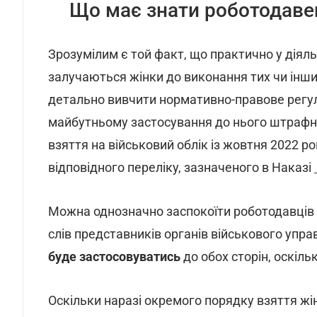
Що має знати роботодавец
Зрозумілим є той факт, що практично у діяль
залучаються жінки до виконання тих чи інш
детально вивчити нормативно-правове регул
майбутньому застосування до нього штрафних
взяття на військовий облік із жовтня 2022 р
відповідного переліку, зазначеного в Наказі
Можна однозначно заспокоїти роботодавців і 
слів представників органів військового упра
буде застосовуватись
до обох сторін, оскіль
Оскільки наразі окремого порядку взяття жін