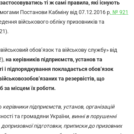
застосовуватись ті ж самі правила, які існують
могами Постанови Кабміну від 07.12.2016 р
. № 921
едення військового обліку призовників та
21).
о військовий обов’язок та військову службу» від
2),
на керівників підприємств, установ та
ті і підпорядкування покладається обов’язок
військовозобов’язаних та резервістів, що
б за місцем їх роботи.
о
керівники підприємств, установ, організацій
ності та громадяни України,
винні в порушенні
, допризовної підготовки, приписки до призовних