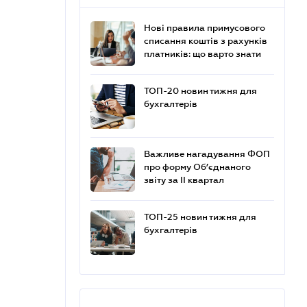
Нові правила примусового
списання коштів з рахунків
платників: що варто знати
ТОП-20 новин тижня для
бухгалтерів
Важливе нагадування ФОП
про форму Об’єднаного
звіту за ІІ квартал
ТОП-25 новин тижня для
бухгалтерів