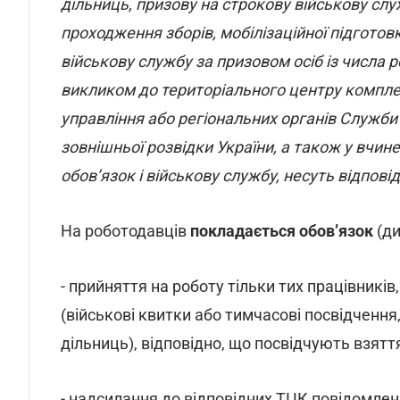
дільниць, призову на строкову військову сл
проходження зборів, мобілізаційної підготовк
військову службу за призовом осіб із числа р
викликом до територіального центру компле
управління або регіональних органів Служби 
зовнішньої розвідки України, а також у вчи
обов’язок і військову службу, несуть відпові
На роботодавців
покладається обов’язок
(д
- прийняття на роботу тільки тих працівників
(військові квитки або тимчасові посвідчення
дільниць), відповідно, що посвідчують взяття
- надсилання до відповідних ТЦК повідомлень