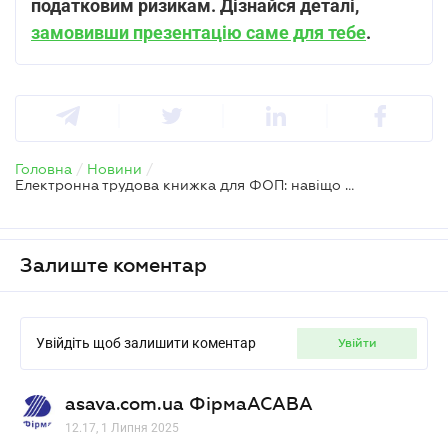
податковим ризикам. Дізнайся деталі,
замовивши презентацію саме для тебе
.
Головна
/
Новини
/
Електронна трудова книжка для ФОП: навіщо потрібна та як сформувати
Залиште коментар
Увійдіть щоб залишити коментар
увійти
asava.com.ua ФірмаАСАВА
12.17, 1 Липня 2025