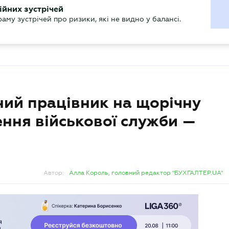
ХГАЛТЕРУ
ійних зустрічей
р
Актуально
му зустрічей про ризики, які не видно у балансі.
ний працівник на щорічну
ення військової служби —
Автор:
Алла Король, головний редактор "БУХГАЛТЕР.UA"