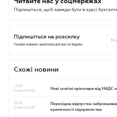
Читайте нас у соцмережах
Підпишіться, щоб завжди бути в курсі бухгалт
Підпишіться на розсилку
Головні новини і аналітика для вас по буднях
Схожі новини
15.30
Нові освітні орієнтири від НАДС н
5 серпня 2026
10.30
Перехідна відпустка заброньовано
5 серпня 2026
критичності підприємства