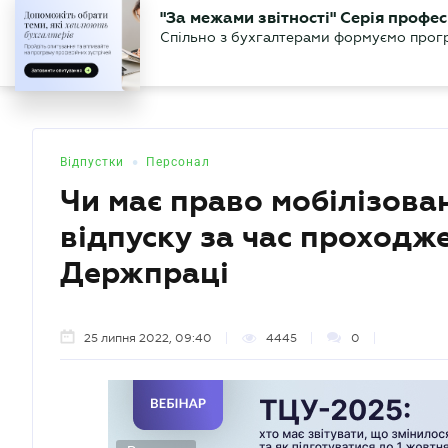
БІЗНЕСУ
ЮРИСТУ
БУ
"За межами звітності" Серія профес
БУХГАЛТЕР
Новини
Аналітика
Календа
Спільно з бухгалтерами формуємо програ
.UA
•
Відпустки
Персонал
Чи має право мобілізова
відпуску за час проходж
Держпраці
25 липня 2022, 09:40
4445
0