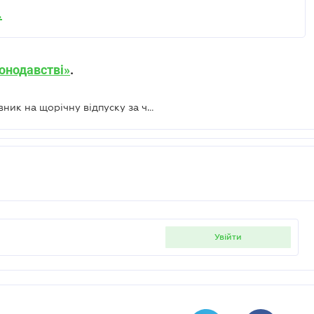
.
онодавстві»
.
Чи має право мобілізований працівник на щорічну відпуску за час проходження військової служби — Держпраці
увійти