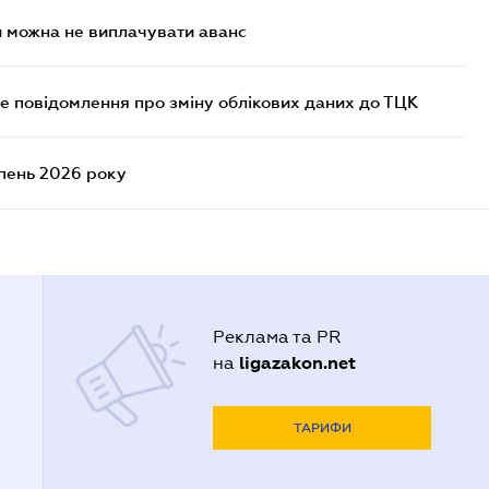
и можна не виплачувати аванс
е повідомлення про зміну облікових даних до ТЦК
ипень 2026 року
Реклама та PR
ligazakon.net
на
ТАРИФИ