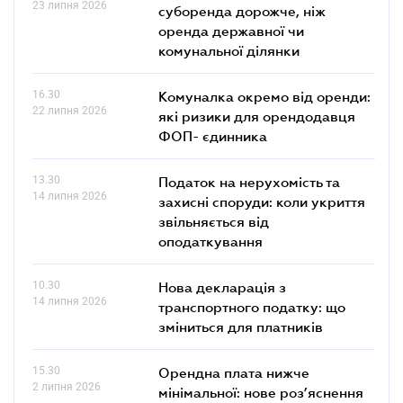
23 липня 2026
суборенда дорожче, ніж
оренда державної чи
комунальної ділянки
16.30
Комуналка окремо від оренди:
22 липня 2026
які ризики для орендодавця
ФОП- єдинника
13.30
Податок на нерухомість та
14 липня 2026
захисні споруди: коли укриття
звільняється від
оподаткування
10.30
Нова декларація з
14 липня 2026
транспортного податку: що
зміниться для платників
15.30
Орендна плата нижче
2 липня 2026
мінімальної: нове роз’яснення