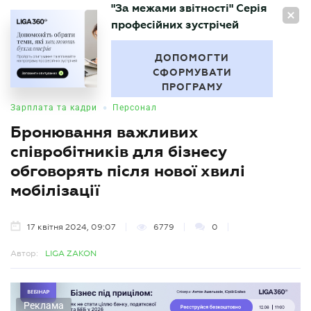
"За межами звітності" Серія
UA
професійних зустрічей
БУХГАЛТЕР
.UA
ДОПОМОГТИ
СФОРМУВАТИ
ПРОГРАМУ
•
Зарплата та кадри
Персонал
Бронювання важливих
співробітників для бізнесу
обговорять після нової хвилі
мобілізації
17 квітня 2024, 09:07
6779
0
Автор:
LIGA ZAKON
Реклама