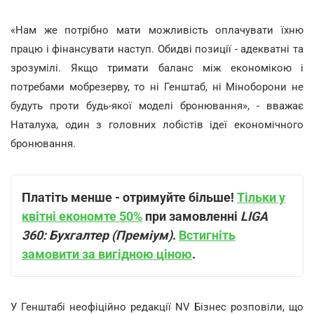
«Нам же потрібно мати можливість оплачувати їхню
працю і фінансувати наступ. Обидві позиції - адекватні та
зрозумілі. Якщо тримати баланс між економікою і
потребами мобрезерву, то ні Генштаб, ні Міноборони не
будуть проти будь-якої моделі бронювання», - вважає
Наталуха, один з головних лобістів ідеї економічного
бронювання.
Платіть менше - отримуйте більше!
Тільки у
квітні економте 50%
при замовленні
LIGA
360: Бухгалтер (Преміум)
.
Встигніть
замовити за вигідною ціною
.
У Генштабі неофіційно редакції NV Бізнес розповіли, що