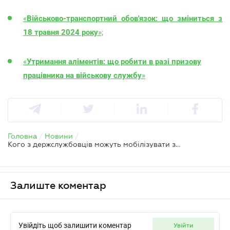
«
Військово-транспортний обов'язок: що зміниться з
18 травня 2024 року
»;
«
Утримання аліментів: що робити в разі призову
працівника на військову службу
»
Головна
/
Новини
/
Кого з держслужбовців можуть мобілізувати за новим законом – Міноборони
Залиште коментар
Увійдіть щоб залишити коментар
увійти