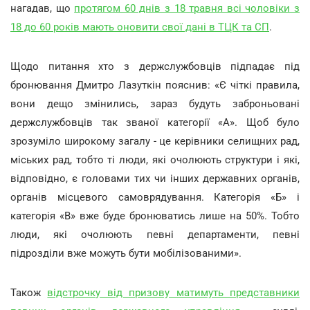
нагадав, що
протягом 60 днів з 18 травня всі чоловіки з
18 до 60 років мають оновити свої дані в ТЦК та СП
.
Щодо питання хто з держслужбовців підпадає під
бронювання Дмитро Лазуткін пояснив: «Є чіткі правила,
вони дещо змінились, зараз будуть заброньовані
держслужбовців так званої категорії «А». Щоб було
зрозуміло широкому загалу - це керівники селищних рад,
міських рад, тобто ті люди, які очолюють структури і які,
відповідно, є головами тих чи інших державних органів,
органів місцевого самоврядування. Категорія «Б» і
категорія «В» вже буде бронюватись лише на 50%. Тобто
люди, які очолюють певні департаменти, певні
підрозділи вже можуть бути мобілізованими».
Також
відстрочку від призову матимуть представники