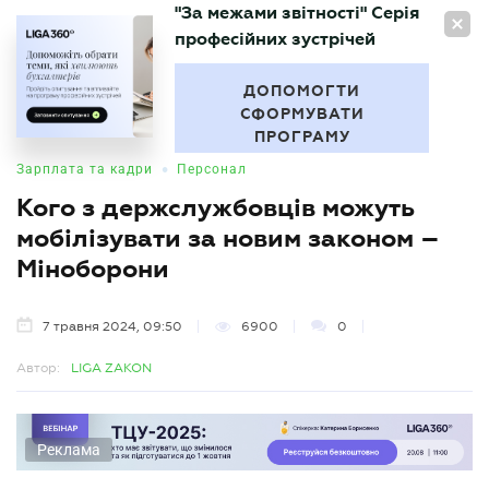
"За межами звітності" Серія
UA
професійних зустрічей
БУХГАЛТЕР
.UA
ДОПОМОГТИ
СФОРМУВАТИ
ПРОГРАМУ
•
Зарплата та кадри
Персонал
Кого з держслужбовців можуть
мобілізувати за новим законом –
Міноборони
7 травня 2024, 09:50
6900
0
Автор:
LIGA ZAKON
Реклама