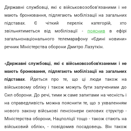
Державні службовці, які є військовозобов'язаними і не
мають бронювання, підлягають мобілізації на загальних
підставах. Є чіткий перелік категорій, хто
звільнятиметься від мобілізації -
пояснив
в ефірі
загальнонаціонального телемарафону «Єдині новини»
речник Міністерства оборони Дмитро Лазуткін.
«
Державні службовці, які є військовозобов'язаними і не
мають бронювання, підлягають мобілізації на загальних
підставах
. Йдеться про те, що ці люди також на
військовому обліку і також можуть бути залученими до
Сил оборони. До речі, тими ж саме запитами на чесність і
на справедливість можна пояснити те, що з ухваленням
нового закону військові пенсіонери силових структур -
Міністерства оборони, Нацполіції тощо - також стають на
військовий облік», - повідомив посадовець. Він також