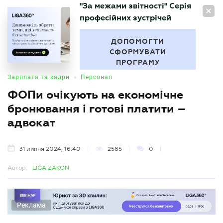
"За межами звітності" Серія
UA
професійних зустрічей
БУХГАЛТЕР
.UA
ДОПОМОГТИ
СФОРМУВАТИ
ПРОГРАМУ
•
Зарплата та кадри
Персонал
ФОПи очікують на економічне
бронювання і готові платити –
адвокат
31 липня 2024, 16:40
2585
0
Автор:
LIGA ZAKON
Реклама