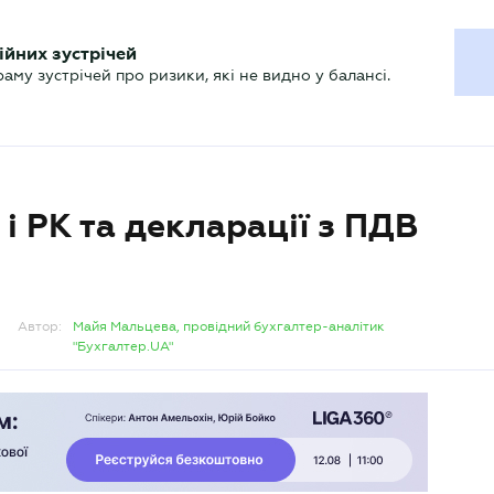
ХГАЛТЕРУ
ійних зустрічей
р
Актуально
му зустрічей про ризики, які не видно у балансі.
і РК та декларації з ПДВ
Автор:
Майя Мальцева, провідний бухгалтер-аналітик
"Бухгалтер.UA"