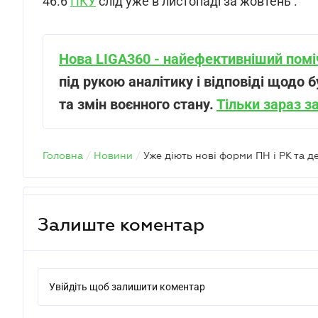
46.6
ПКУ
слід уже в листопаді за жовтень .
Нова LIGA360 - найефективніший поміч
під рукою аналітику і відповіді щодо б
та змін воєнного стану.
Тільки зараз з
Головна
/
Новини
/
Уже діють нові форми ПН і РК та д
Залиште коментар
Увійдіть щоб залишити коментар