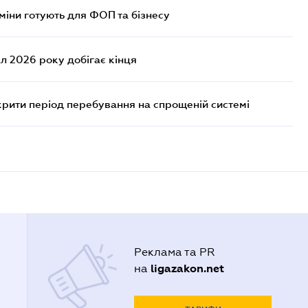
міни готують для ФОП та бізнесу
л 2026 року добігає кінця
крити період перебування на спрощеній системі
Реклама та PR
ligazakon.net
на