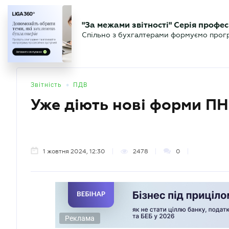
БІЗНЕСУ
ЮРИСТУ
БУ
"За межами звітності" Серія профес
БУХГАЛТЕР
Новини
Аналітика
Календа
Спільно з бухгалтерами формуємо програ
.UA
•
Звітність
ПДВ
Уже діють нові форми ПН 
1 жовтня 2024, 12:30
2478
0
Реклама