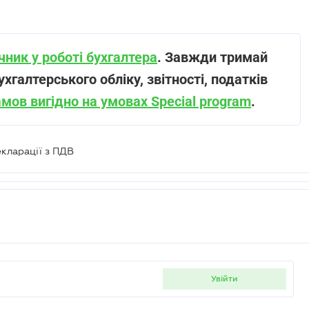
ник у роботі бухгалтера
. Завжди тримай
ухгалтерського обліку, звітності, податків
амов вигідно на умовах Special program
.
екларації з ПДВ
увійти