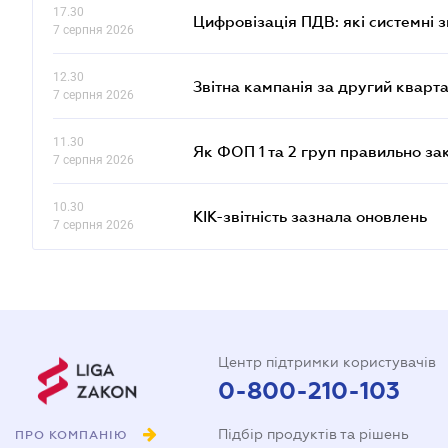
17.30
Цифровізація ПДВ: які системні з
7 серпня 2026
12.30
Звітна кампанія за другий кварта
7 серпня 2026
11.30
Як ФОП 1 та 2 груп правильно за
7 серпня 2026
10.30
КІК-звітність зазнала оновлень
7 серпня 2026
Центр підтримки користувачів
0-800-210-103
Підбір продуктів та рішень
ПРО КОМПАНІЮ