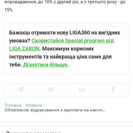
впровадження, до 16% у другий рік, а з третього року - до
15%.
Бажаєш отримати нову LIGA360 на вигідних
умовах?
Скористайся Special program від
LIGA ZAKON
. Максимум корисних
інструментів та найкраща ціна саме для
тебе.
Дізнатися більше
.
Головна
/
Новини
/
Обов'язкові відрахування з зарплати на накопичувальну пенсію – буде чи ні