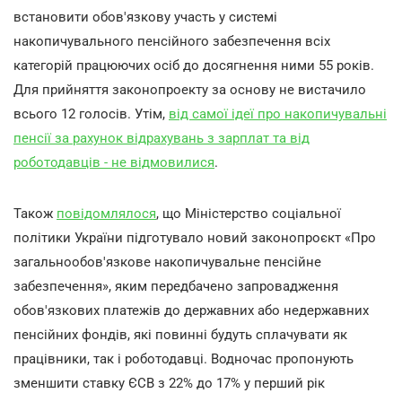
встановити обов'язкову участь у системі
накопичувального пенсійного забезпечення всіх
категорій працюючих осіб до досягнення ними 55 років.
Для прийняття законопроекту за основу не вистачило
всього 12 голосів. Утім,
від самої ідеї про накопичувальні
пенсії за рахунок відрахувань з зарплат та від
роботодавців - не відмовилися
.
Також
повідомлялося
, що Міністерство соціальної
політики України підготувало новий законопроєкт «Про
загальнообов'язкове накопичувальне пенсійне
забезпечення», яким передбачено запровадження
обов'язкових платежів до державних або недержавних
пенсійних фондів, які повинні будуть сплачувати як
працівники, так і роботодавці. Водночас пропонують
зменшити ставку ЄСВ з 22% до 17% у перший рік