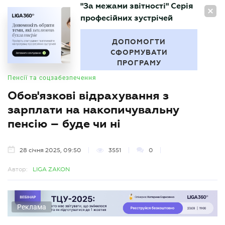
"За межами звітності" Серія
UA
професійних зустрічей
БУХГАЛТЕР
.UA
ДОПОМОГТИ
СФОРМУВАТИ
ПРОГРАМУ
Пенсії та соцзабезпечення
Обов'язкові відрахування з
зарплати на накопичувальну
пенсію – буде чи ні
28 січня 2025, 09:50
3551
0
Автор:
LIGA ZAKON
Реклама