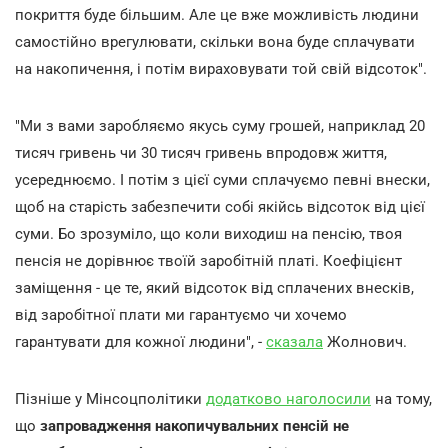
покриття буде більшим. Але це вже можливість людини
самостійно врегулювати, скільки вона буде сплачувати
на накопичення, і потім вираховувати той свій відсоток".
"Ми з вами заробляємо якусь суму грошей, наприклад 20
тисяч гривень чи 30 тисяч гривень впродовж життя,
усереднюємо. І потім з цієї суми сплачуємо певні внески,
щоб на старість забезпечити собі якійсь відсоток від цієї
суми. Бо зрозуміло, що коли виходиш на пенсію, твоя
пенсія не дорівнює твоїй заробітній платі. Коефіцієнт
заміщення - це те, який відсоток від сплачених внесків,
від заробітної плати ми гарантуємо чи хочемо
гарантувати для кожної людини", -
сказала
Жолнович.
Пізніше у Мінсоцполітики
додатково наголосили
на тому,
що
запровадження накопичувальних пенсій не