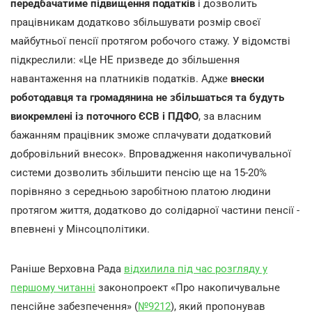
передбачатиме підвищення податків
і дозволить
працівникам додатково збільшувати розмір своєї
майбутньої пенсії протягом робочого стажу. У відомстві
підкреслили: «Це НЕ призведе до збільшення
навантаження на платників податків. Адже
внески
роботодавця та громадянина не збільшаться та будуть
виокремлені із поточного ЄСВ і ПДФО
, за власним
бажанням працівник зможе сплачувати додатковий
добровільний внесок». Впровадження накопичувальної
системи дозволить збільшити пенсію ще на 15-20%
порівняно з середньою заробітною платою людини
протягом життя, додатково до солідарної частини пенсії -
впевнені у Мінсоцполітики.
Раніше Верховна Рада
відхилила під час розгляду у
першому читанні
законопроект «Про накопичувальне
пенсійне забезпечення» (
№9212
), який пропонував