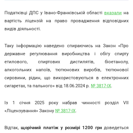
Податківці ДПС у Івано-Франківській області
вказали
на
вартість ліцензій на право провадження відповідних
видів діяльності.
Таку інформацію наведено спираючись на Закон «Про
державне регулювання виробництва і обігу спирту
етилового, спиртових дистилятів, біоетанолу,
алкогольних напоїв, тютюнових виробів, тютюнової
сировини, рідин, що використовуються в електронних
сигаретах, та пального» від 18.06.2024 р.
№ 3817-IX
.
Із 1 січня 2025 року набрав чинності розділ VII
«Ліцензування» Закону
№ 3817-IX
.
Відтак,
щорічний платіж у розмірі 1200 грн
доведеться