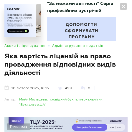
"За межами звітності" Серія
UA
професійних зустрічей
БУХГАЛТЕР
.UA
ДОПОМОГТИ
СФОРМУВАТИ
ПРОГРАМУ
•
Акциз і ліцензування
Адміністрування податків
Яка вартість ліцензій на право
провадження відповідних видів
діяльності
10 лютого 2025, 16:15
499
0
Автор:
Майя Мальцева, провідний бухгалтер-аналітик
"Бухгалтер.UA"
Реклама