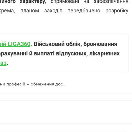
ійного характеру
, спрямовані на забезпечення
крема, планом заходів передбачено розробку
вій LIGA360
. Військовий облік, бронювання
арахуванні й виплаті відпускних, лікарняних
раз
.
Електронний сертифікат для частини професій – обмеження доступу чи вільне пересування в ЄС