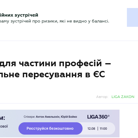
ХГАЛТЕРУ
ійних зустрічей
р
Актуально
му зустрічей про ризики, які не видно у балансі.
для частини професій –
льне пересування в ЄС
Автор:
LIGA ZAKON