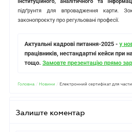
інституційного, аналітичного та інформац
підґрунтя для впровадження карти. Зо
законопроєкту про регульовані професії.
Актуальні кадрові питання-202
5 -
у но
працівників, нестандартні кейси при н
тощо.
Замовте презентацію прямо за
Головна
/
Новини
/
Залиште коментар