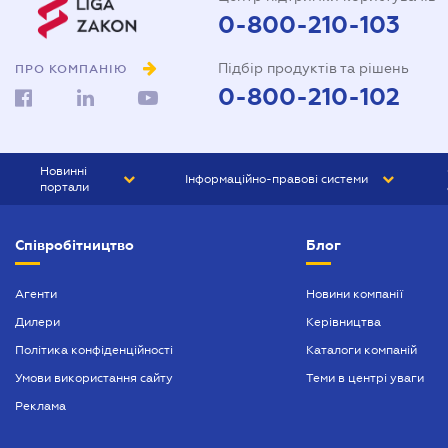
0-800-210-103
Підбір продуктів та рішень
ПРО КОМПАНІЮ
0-800-210-102
Новинні
Інформаційно-правові системи
портали
ЮРЛІГА
Право України
Співробітництво
Блог
БІЗНЕС
ГРАНД
БУХГАЛТЕР.ua
ПРАЙМ
Агенти
Новини компанії
Дилери
Керівництва
БУХГАЛТЕР ПРОФ
Політика конфіденційності
Каталоги компаній
ЮРИСТ ПРОФ
Умови використання сайту
Теми в центрі уваги
ЮРИСТ
Реклама
ПІДПРИЄМЕЦЬ