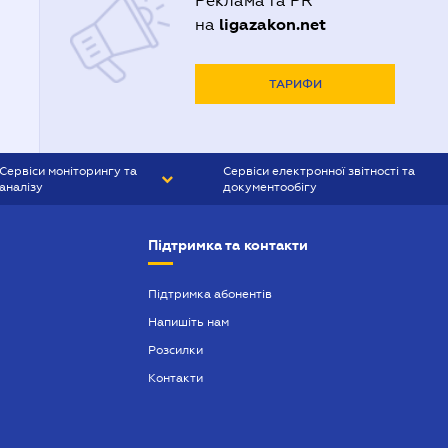
Реклама та PR
ligazakon.net
на
ТАРИФИ
Сервіси моніторингу та
Сервіси електронної звітності та
аналізу
документообігу
CONTR AGENT
Liga:REPORT
Підтримка та контакти
SMS-МАЯК
VERDICTUM
Підтримка абонентів
Напишіть нам
SEMANTRUM
Розсилки
SMS-МАЯК ІПОТЕКА
Контакти