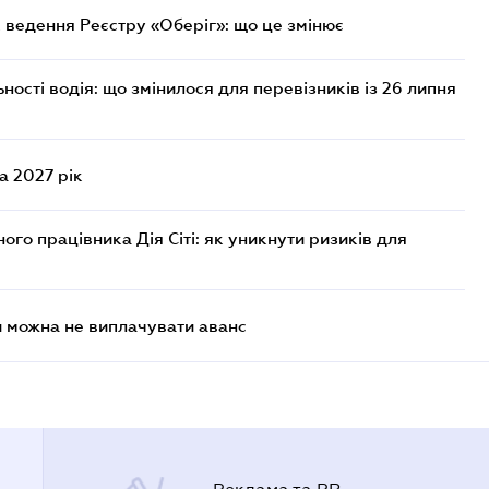
 ведення Реєстру «Оберіг»: що це змінює
ості водія: що змінилося для перевізників із 26 липня
а 2027 рік
го працівника Дія Сіті: як уникнути ризиків для
и можна не виплачувати аванс