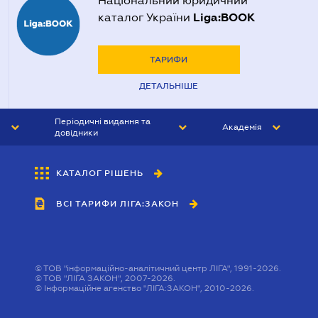
Національний юридичний
Liga:BOOK
каталог України
ТАРИФИ
ДЕТАЛЬНІШЕ
Періодичні видання та
Академія
довідники
ЮРИСТ&ЗАКОН
АКАДЕМІЯ ЛІГА:ЗАКОН
КАТАЛОГ РІШЕНЬ
БУХГАЛТЕР&ЗАКОН
ВСІ ТАРИФИ ЛІГА:ЗАКОН
ВІСНИК МСФЗ
ІНТЕРБУХ
ОСОБИСТИЙ ЕКСПЕРТ
©
ТОВ "інформаційно-аналітичний центр ЛІГА", 1991-2026.
©
ТОВ "ЛІГА ЗАКОН", 2007-2026.
©
Інформаційне агенство "ЛІГА:ЗАКОН", 2010-2026.