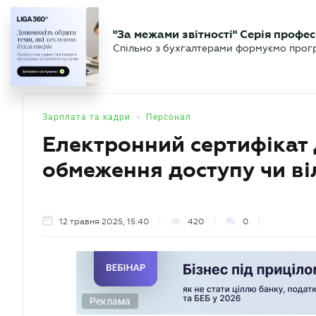
БІЗНЕСУ
ЮРИСТУ
БУ
"За межами звітності" Серія профес
БУХГАЛТЕР
Новини
Аналітика
Календа
Спільно з бухгалтерами формуємо програ
.UA
•
Зарплата та кадри
Персонал
Електронний сертифікат 
обмеження доступу чи ві
12 травня 2025, 15:40
420
0
Реклама