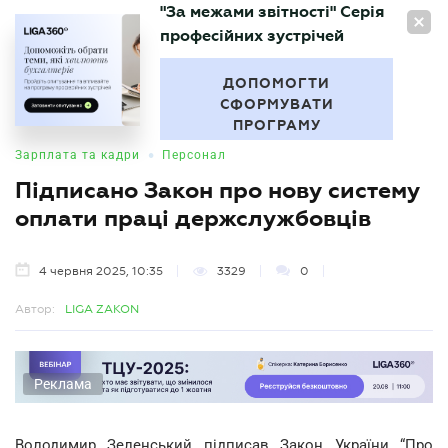
"За межами звітності" Серія
UA
професійних зустрічей
БУХГАЛТЕР
.UA
ДОПОМОГТИ
СФОРМУВАТИ
ПРОГРАМУ
•
Зарплата та кадри
Персонал
Підписано Закон про нову систему
оплати праці держслужбовців
4 червня 2025, 10:35
3329
0
Автор:
LIGA ZAKON
Реклама
Володимир Зеленський підписав Закон України “Про