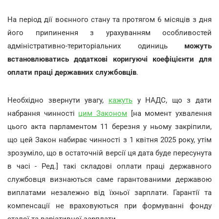
На період дії воєнного стану та протягом 6 місяців з дня
його припинення з урахуванням особливостей
адміністративно-територіальних одиниць
можуть
встановлюватись додаткові коригуючі коефіцієнти для
оплати праці державних службовців
.
Необхідно звернути увагу,
кажуть
у НАДС, що з дати
набрання чинності
цим Законом
[на момент ухвалення
цього акта парламентом 11 березня у ньому закріпили,
що цей Закон набирає чинності з 1 квітня 2025 року, утім
зрозуміло, що в остаточній версії ця дата буде пересунута
в часі - Ред.] такі складові оплати праці державного
службовця визнаються саме гарантованими державою
виплатами незалежно від їхньої зарплати. Гарантії та
компенсації не враховуються при формуванні фонду
сталої та варіативної зарплати.