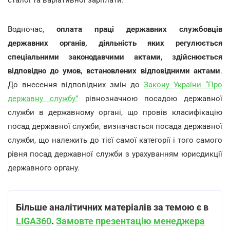
Водночас,
оплата праці державних службовців
державних органів, діяльність яких регулюється
спеціальними законодавчими актами, здійснюється
відповідно до умов, встановлених відповідними актами
.
До внесення відповідних змін до
Закону України “Про
державну службу”
рівнозначною посадою державної
служби в державному органі, що провів класифікацію
посад державної служби, визначається посада державної
служби, що належить до тієї самої категорії і того самого
рівня посад державної служби з урахуванням юрисдикції
державного органу.
Більше аналітичних матеріалів за темою є в
LIGA360
.
Замовте презентацію менеджера