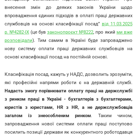
внесення змін до деяких законів України щодо
впровадження єдиних підходів в оплаті праці державних
службовців на основі класифікації посад”
від 11.03.2025
р. №4282-IX
(це був
законопроєкт №8222
, про який
ми вже
розповідали
). Тим самим в Україні буде запроваджено
нову систему оплати праці державних службовців на
основі класифікації посад на постійній основі.
Класифікація посад, кажуть у НАДС, дозволить зрозуміти,
які професійні напрями роботи є на державній службі.
Надасть змогу порівнювати оплату праці на держслужбі
з ринком праці в Україні - бухгалтерів з бухгалтерами,
юристів з юристами, HR з HR, а не держслужбовців
загалом із знеособленим ринком
. Таким чином,
запровадження нової системи оплати праці поступово
посилить позиції держави як конкурентного роботодавця