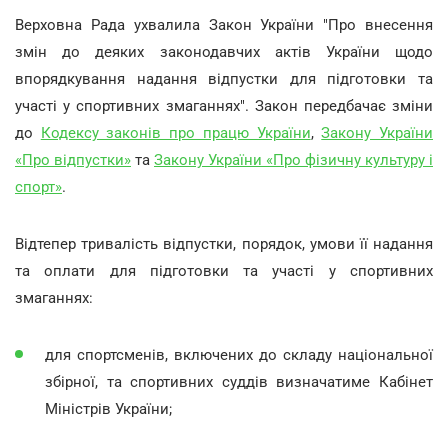
Верховна Рада ухвалила Закон України "Про внесення
змін до деяких законодавчих актів України щодо
впорядкування надання відпустки для підготовки та
участі у спортивних змаганнях". Закон передбачає зміни
до
Кодексу законів про працю України
,
Закону України
«Про відпустки»
та
Закону України «Про фізичну культуру і
спорт»
.
Відтепер тривалість відпустки, порядок, умови її надання
та оплати для підготовки та участі у спортивних
змаганнях:
для спортсменів, включених до складу національної
збірної, та спортивних суддів визначатиме Кабінет
Міністрів України;