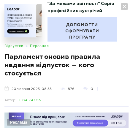
"За межами звітності" Серія
UA
професійних зустрічей
БУХГАЛТЕР
.UA
ДОПОМОГТИ
СФОРМУВАТИ
ПРОГРАМУ
•
Відпустки
Персонал
Парламент оновив правила
надання відпусток – кого
стосується
20 червня 2025, 08:55
876
0
Автор:
LIGA ZAKON
Реклама