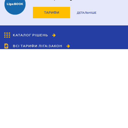
ТАРИФИ
ДЕТАЛЬНІШЕ
КАТАЛОГ РІШЕНЬ
ВСІ ТАРИФИ ЛІГА:ЗАКОН
Співробітництво
Агенти
Дилери
Політика конфіденційності
Умови використання сайту
Реклама
Блог
Новини компанії