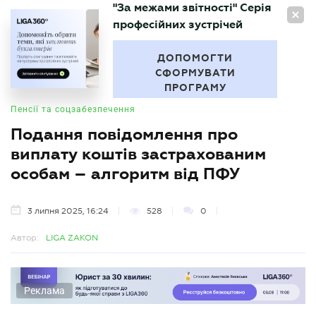
"За межами звітності" Серія
UA
професійних зустрічей
БУХГАЛТЕР
.UA
ДОПОМОГТИ
СФОРМУВАТИ
ПРОГРАМУ
Пенсії та соцзабезпечення
Подання повідомлення про
виплату коштів застрахованим
особам – алгоритм від ПФУ
3 липня 2025, 16:24
528
0
Автор:
LIGA ZAKON
Реклама