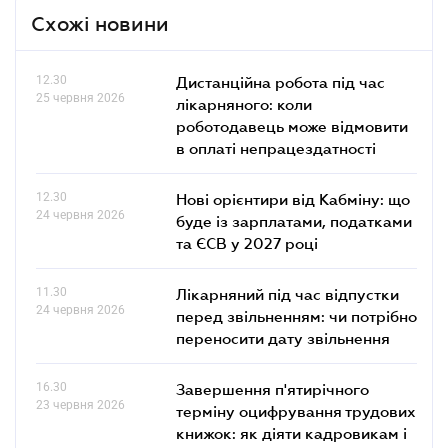
Схожі новини
12.30
Дистанційна робота під час
25 червня 2026
лікарняного: коли
роботодавець може відмовити
в оплаті непрацездатності
12.30
Нові орієнтири від Кабміну: що
24 червня 2026
буде із зарплатами, податками
та ЄСВ у 2027 році
11.30
Лікарняний під час відпустки
24 червня 2026
перед звільненням: чи потрібно
переносити дату звільнення
16.30
Завершення п'ятирічного
23 червня 2026
терміну оцифрування трудових
книжок: як діяти кадровикам і