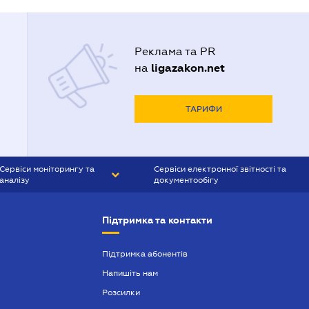
Реклама та PR
ligazakon.net
на
ТАРИФИ
Сервіси моніторингу та
Сервіси електронної звітності та
аналізу
документообігу
CONTR AGENT
Liga:REPORT
Підтримка та контакти
SMS-МАЯК
VERDICTUM
Підтримка абонентів
Напишіть нам
SEMANTRUM
Розсилки
SMS-МАЯК ІПОТЕКА