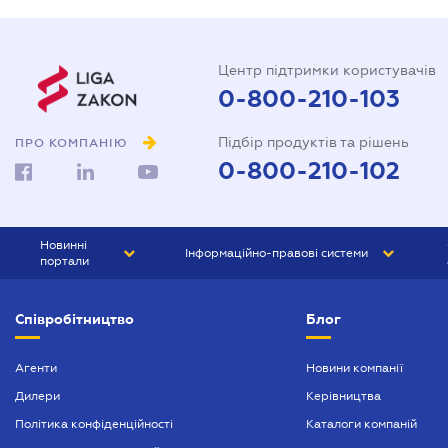
Центр підтримки користувачів
0-800-210-103
Підбір продуктів та рішень
ПРО КОМПАНІЮ
0-800-210-102
Новинні
Інформаційно-правові системи
портали
ЮРЛІГА
Право України
Співробітництво
Блог
БІЗНЕС
ГРАНД
БУХГАЛТЕР.ua
ПРАЙМ
Агенти
Новини компанії
Дилери
Керівництва
БУХГАЛТЕР ПРОФ
Політика конфіденційності
Каталоги компаній
ЮРИСТ ПРОФ