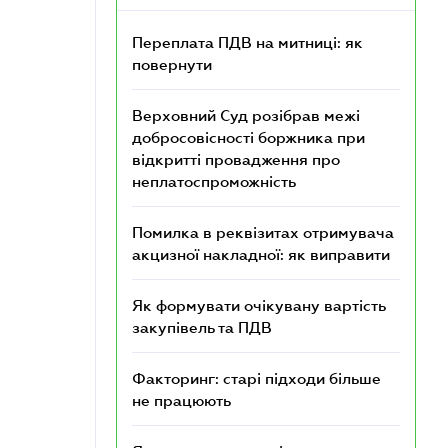
Переплата ПДВ на митниці: як
повернути
Верховний Суд розібрав межі
добросовісності боржника при
відкритті провадження про
неплатоспроможність
Помилка в реквізитах отримувача
акцизної накладної: як виправити
Як формувати очікувану вартість
закупівель та ПДВ
Факторинг: старі підходи більше
не працюють