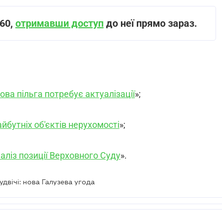
360,
отримавши доступ
до неї прямо зараз.
ова пільга потребує актуалізації
»;
йбутніх об'єктів нерухомості
»;
аліз позиції Верховного Суду
».
двічі: нова Галузева угода