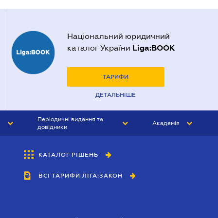
Національний юридичний
Liga:BOOK
каталог України
ТАРИФИ
ДЕТАЛЬНІШЕ
Періодичні видання та
Академія
довідники
ЮРИСТ&ЗАКОН
АКАДЕМІЯ ЛІГА:ЗАКОН
КАТАЛОГ РІШЕНЬ
БУХГАЛТЕР&ЗАКОН
ВСІ ТАРИФИ ЛІГА:ЗАКОН
ВІСНИК МСФЗ
ІНТЕРБУХ
ОСОБИСТИЙ ЕКСПЕРТ