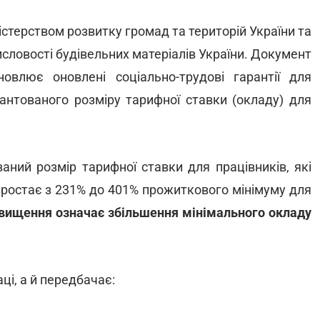
істерством розвитку громад та територій України та
словості будівельних матеріалів України. Документ
овлює оновлені соціально-трудові гарантії для
рантованого розміру тарифної ставки (окладу) для
ваний розмір тарифної ставки для працівників, які
 зростає з 231% до 401% прожиткового мінімуму для
двищення означає збільшення мінімального окладу
аці, а й передбачає: