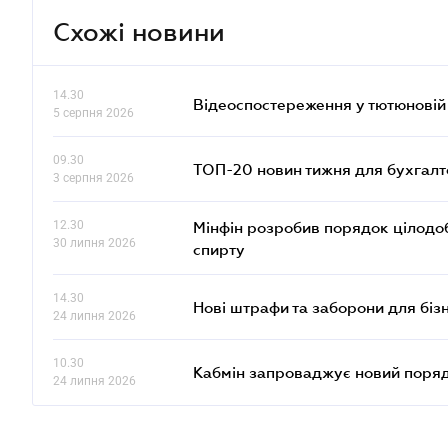
Схожі новини
14.30
Відеоспостереження у тютюновій
5 серпня 2026
09.30
ТОП-20 новин тижня для бухгалт
3 серпня 2026
12.30
Мінфін розробив порядок цілодо
30 липня 2026
спирту
14.30
Нові штрафи та заборони для біз
24 липня 2026
10.30
Кабмін запроваджує новий порядо
24 липня 2026