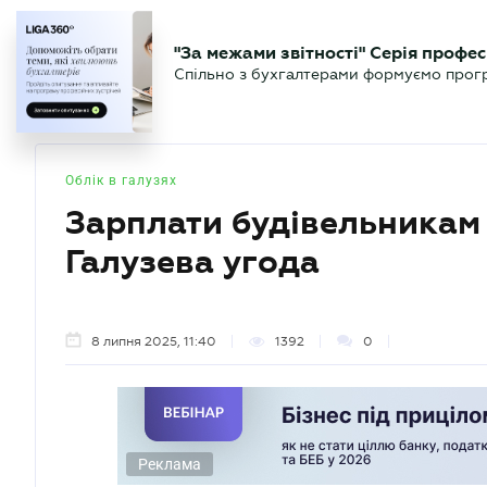
БІЗНЕСУ
ЮРИСТУ
БУ
"За межами звітності" Серія профес
БУХГАЛТЕР
Новини
Аналітика
Календа
Спільно з бухгалтерами формуємо програ
.UA
Облік в галузях
Зарплати будівельникам з
Галузева угода
8 липня 2025, 11:40
1392
0
Реклама