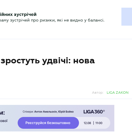
ХГАЛТЕРУ
ійних зустрічей
р
Актуально
му зустрічей про ризики, які не видно у балансі.
ростуть удвічі: нова
Автор:
LIGA ZAKON