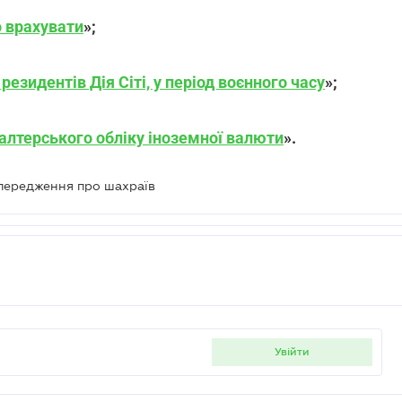
о врахувати
»
;
зидентів Дія Сіті, у період воєнного часу
»
;
галтерського обліку іноземної валюти
»
.
передження про шахраїв
увійти