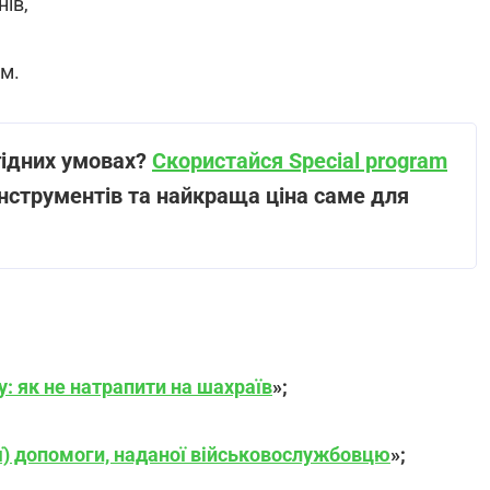
ів,
м.
гідних умовах?
Скористайся Special program
нструментів та найкраща ціна саме для
у: як не натрапити на шахраїв
»
;
ї) допомоги, наданої військовослужбовцю
»
;