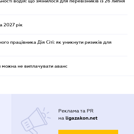
ості водія: що змінилося для перевізників із 26 липня
а 2027 рік
го працівника Дія Сіті: як уникнути ризиків для
и можна не виплачувати аванс
Реклама та PR
ligazakon.net
на