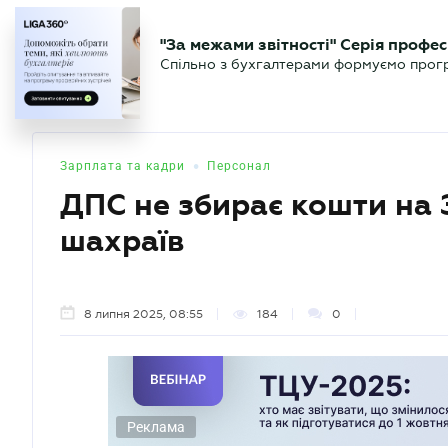
БІЗНЕСУ
ЮРИСТУ
БУ
"За межами звітності" Серія профес
БУХГАЛТЕР
Новини
Аналітика
Календа
Спільно з бухгалтерами формуємо програ
.UA
•
Зарплата та кадри
Персонал
ДПС не збирає кошти на
шахраїв
8 липня 2025, 08:55
184
0
Реклама