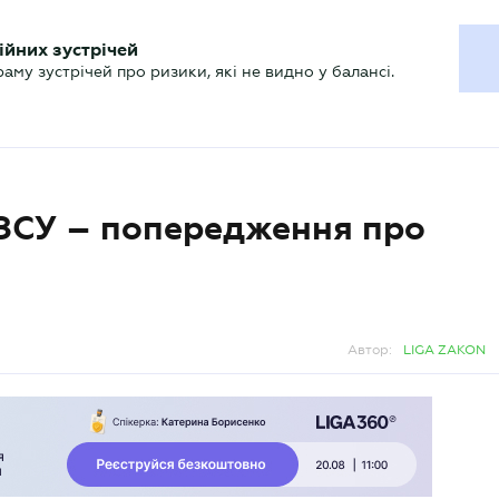
ХГАЛТЕРУ
ійних зустрічей
р
Актуально
му зустрічей про ризики, які не видно у балансі.
 ЗСУ – попередження про
Автор:
LIGA ZAKON