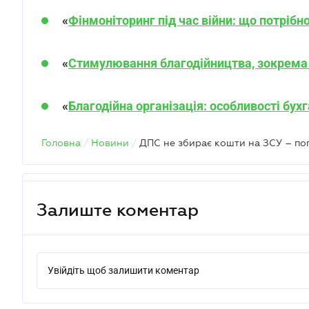
«
Фінмоніторинг під час війни: що потрібн
«
Стимулювання благодійництва, зокрема ре
«
Благодійна організація: особливості бух
Головна
/
Новини
/
ДПС не збирає кошти на ЗСУ – по
Залиште коментар
Увійдіть щоб залишити коментар