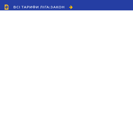
ВСІ ТАРИФИ ЛІГА:ЗАКОН
Співробітництво
Агенти
Дилери
Політика конфіденційності
Умови використання сайту
Реклама
Блог
Новини компанії
Керівництва
Каталоги компаній
Теми в центрі уваги
Підтримка та контакти