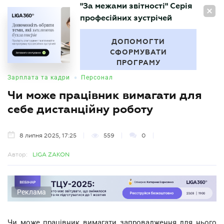
"За межами звітності" Серія
UA
професійних зустрічей
БУХГАЛТЕР
.UA
ДОПОМОГТИ
СФОРМУВАТИ
ПРОГРАМУ
•
Зарплата та кадри
Персонал
Чи може працівник вимагати для
себе дистанційну роботу
8 липня 2025, 17:25
559
0
Автор:
LIGA ZAKON
Реклама
Чи може працівник вимагати запровадження для нього