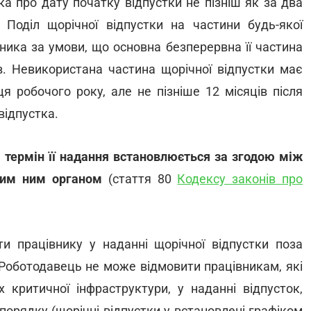
а про дату початку відпустки не пізніш як за два
 Поділ щорічної відпустки на частини будь-якої
ника за умови, що основна безперервна її частина
. Невикористана частина щорічної відпустки має
ця робочого року, але не пізніше 12 місяців після
відпустка.
 термін її надання встановлюється за згодою між
ним ним органом
(стаття 80
Кодексу законів про
 працівнику у наданні щорічної відпустки поза
 Роботодавець не може відмовити працівникам, які
х критичної інфраструктури, у наданні відпусток,
порядку (щорічні відпустки у встановлені графіком