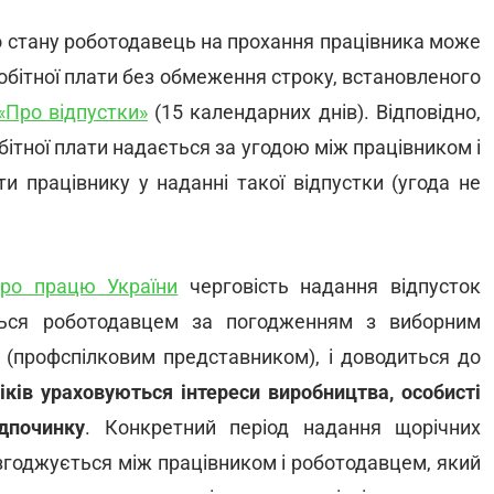
го стану роботодавець на прохання працівника може
обітної плати без обмеження строку, встановленого
«Про відпустки»
(15 календарних днів). Відповідно,
бітної плати надається за угодою між працівником і
 працівнику у наданні такої відпустки (угода не
про працю України
черговість надання відпусток
ться роботодавцем за погодженням з виборним
ї (профспілковим представником), і доводиться до
іків ураховуються інтереси виробництва, особисті
дпочинку
. Конкретний період надання щорічних
узгоджується між працівником і роботодавцем, який