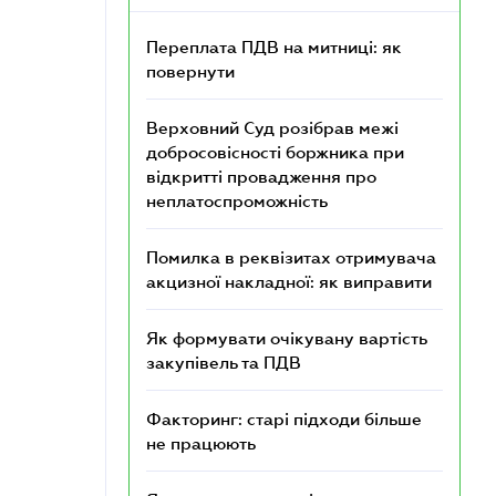
Переплата ПДВ на митниці: як
повернути
Верховний Суд розібрав межі
добросовісності боржника при
відкритті провадження про
неплатоспроможність
Помилка в реквізитах отримувача
акцизної накладної: як виправити
Як формувати очікувану вартість
закупівель та ПДВ
Факторинг: старі підходи більше
не працюють