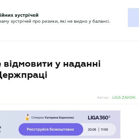
ХГАЛТЕРУ
ійних зустрічей
р
Актуально
му зустрічей про ризики, які не видно у балансі.
 відмовити у наданні
 Держпраці
Автор:
LIGA ZAKON