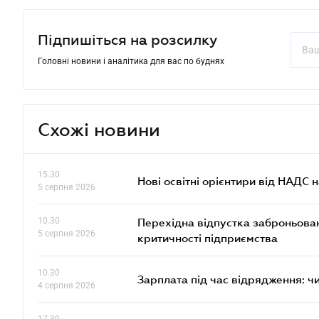
Підпишіться на розсилку
Головні новини і аналітика для вас по буднях
Схожі новини
15.30
Нові освітні орієнтири від НАДС н
5 серпня 2026
10.30
Перехідна відпустка заброньовано
5 серпня 2026
критичності підприємства
10.30
Зарплата під час відрядження: ч
4 серпня 2026