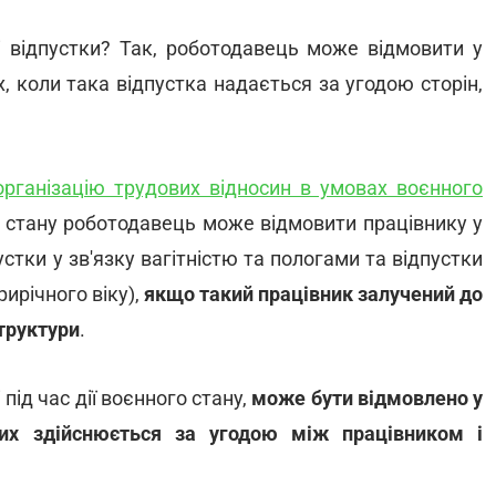
 відпустки? Так, роботодавець може відмовити у
х, коли така відпустка надається за угодою сторін,
організацію трудових відносин в умовах воєнного
о стану роботодавець може відмовити працівнику у
устки у зв'язку вагітністю та пологами та відпустки
ирічного віку),
якщо такий працівник залучений до
структури
.
під час дії воєнного стану,
може бути відмовлено у
ких здійснюється за угодою між працівником і