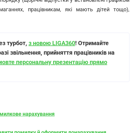
змаганнях, працівникам, які мають дітей тощо),
ез турбот,
з новою LIGA360
! Отримайте
разі звільнення, прийняття працівників на
мовте персональну презентацію прямо
омилкове нарахування
равити помилку й оформити донарахування