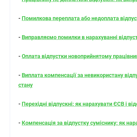
-
Помилкова переплата або недоплата відпус
-
Виправляємо помилки в нарахуванні відпуст
-
Оплата відпустки новоприйнятому працівни
-
Виплата компенсації за невикористану відпу
стану
-
Перехідні відпускні: як нарахувати ЄСВ і в
-
Компенсація за відпустку суміснику: як нар