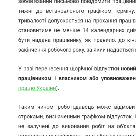
зобов'язаний письмово повідомити працівник
тижні до встановленого графіком терміну.
тривалості допускається на прохання праців
становитиме не менше 14 календарних днів
бути надана працівнику, як правило, до кін
закінчення робочого року, за який надається 
У разі перенесення щорічної відпустки
новий
працівником і власником або уповноваже
працю України
).
Таким чином, роботодавець може відмовити
строками, визначеними графіком відпусток.
не залучені до виконання робіт на об'єкта
надання яких здійснюється в обов'язковому 