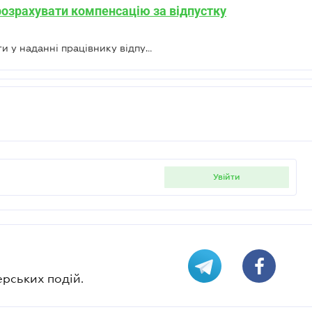
 розрахувати компенсацію за відпустку
Коли роботодавець може відмовити у наданні працівнику відпустки – Держпраці
увійти
ерських подій.