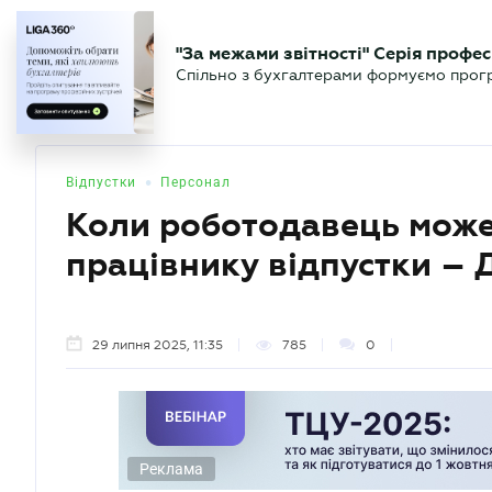
БІЗНЕСУ
ЮРИСТУ
БУ
"За межами звітності" Серія профес
БУХГАЛТЕР
Новини
Аналітика
Календа
Спільно з бухгалтерами формуємо програ
.UA
•
Відпустки
Персонал
Коли роботодавець може
працівнику відпустки –
29 липня 2025, 11:35
785
0
Реклама