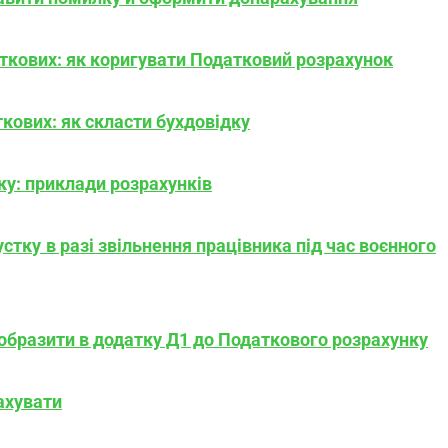
ткових: як коригувати Податковий розрахунок
кових: як скласти бухдовідку
ку: приклади розрахунків
стку в разі звільнення працівника під час воєнного
ідобразити в додатку Д1 до Податкового розрахунку
ахувати