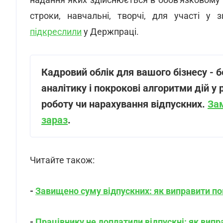
строки, навчальні, творчі, для участі у 
підкреслили
у Держпраці.
Кадровий облік для вашого бізнесу
-
б
аналітику і покрокові алгоритми дій у 
роботу чи нарахування відпускних.
За
зараз
.
Читайте також:
-
Завищено суму відпускних: як виправити п
-
Працівнику не доплатили відпускні: як вип