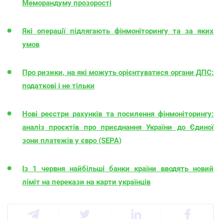
Меморандуму прозорості
Які операції підлягають фінмоніторингу та за яких
умов
Про ризики, на які можуть орієнтуватися органи ДПС:
податкові і не тільки
Нові реєстри рахунків та посилення фінмоніторингу:
аналіз проєктів про приєднання України до Єдиної
зони платежів у євро (SEPA)
Із 1 червня найбільші банки країни вводять новий
ліміт на перекази на карти українців