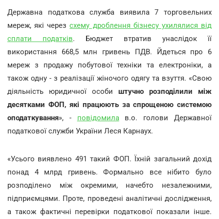
Державна податкова служба виявила 7 торговельних
мереж, які через
схему дроблення бізнесу ухилялися від
сплати податків
. Бюджет втратив унаслідок її
використання 668,5 млн гривень ПДВ. Йдеться про 6
мереж з продажу побутової техніки та електроніки, а
також одну - з реалізації жіночого одягу та взуття. «Свою
діяльність юридичної особи
штучно розподілили між
десятками ФОП, які працюють за спрощеною системою
оподаткування
», -
повідомила
в.о. голови Державної
податкової служби України Леся Карнаух.
«Усього виявлено 491 такий ФОП. Їхній загальний дохід
понад 4 млрд гривень. Формально все нібито було
розподілено між окремими, начебто незалежними,
підприємцями. Проте, проведені аналітичні дослідження,
а також фактичні перевірки податкової показали інше.