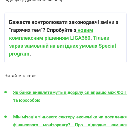
Бажаєте контролювати законодавчі зміни з
"гарячих тем"? Спробуйте з
новим
комплексним рішенням LIGA360
.
Тільки
зараз замовляй на вигідних умовах Special
program
.
Читайте також:
Як банки виявлятимуть підозрілу співпрацю між ФОП
та юрособою
Мінімізація тіньового сектору економіки чи посилення
фінансового моніторингу? Про підводне каміння