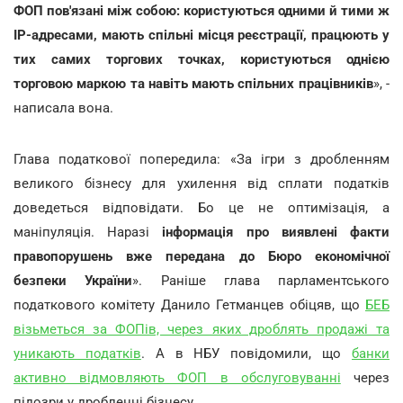
ФОП пов'язані між собою: користуються одними й тими ж
IP-адресами, мають спільні місця реєстрації, працюють у
тих самих торгових точках, користуються однією
торговою маркою та навіть мають спільних працівників
», -
написала вона.
Глава податкової попередила: «За ігри з дробленням
великого бізнесу для ухилення від сплати податків
доведеться відповідати. Бо це не оптимізація, а
маніпуляція. Наразі
інформація про виявлені факти
правопорушень вже передана до Бюро економічної
безпеки України
». Раніше глава парламентського
податкового комітету Данило Гетманцев обіцяв, що
БЕБ
візьметься за ФОПів, через яких дроблять продажі та
уникають податків
. А в НБУ повідомили, що
банки
активно відмовляють ФОП в обслуговуванні
через
підозри у дробленні бізнесу.