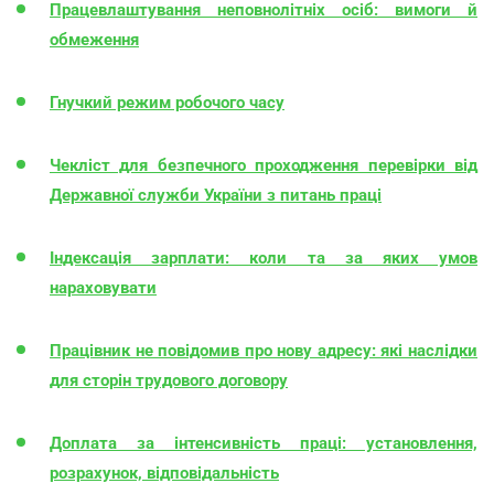
Працевлаштування неповнолітніх осіб: вимоги й
обмеження
Гнучкий режим робочого часу
Чекліст для безпечного проходження перевірки від
Державної служби України з питань праці
Індексація зарплати: коли та за яких умов
нараховувати
Працівник не повідомив про нову адресу: які наслідки
для сторін трудового договору
Доплата за інтенсивність праці: установлення,
розрахунок, відповідальність