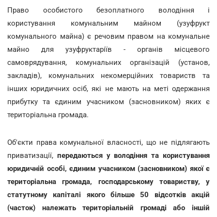
Право особистого безоплатного володіння і
користування комунальним майном (узуфрукт
комунального майна) є речовим правом на комунальне
майно для узуфруктаріїв - органів місцевого
самоврядування, комунальних організацій (установ,
закладів), комунальних некомерційних товариств та
інших юридичних осіб, які не мають на меті одержання
прибутку та єдиним учасником (засновником) яких є
територіальна громада.
Об'єкти права комунальної власності, що не підлягають
приватизації,
передаються у володіння та користування
юридичній особі, єдиним учасником (засновником) якої є
територіальна громада, господарському товариству, у
статутному капіталі якого більше 50 відсотків акцій
(часток) належать територіальній громаді або іншій