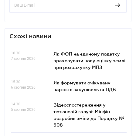
Схожі новини
16.30
Як ФОП на єдиному податку
7 серпня 2026
враховувати нову оцінку землі
при розрахунку МПЗ
15.30
Як формувати очікувану
6 серпня 2026
вартість закупівель та ПДВ
14.30
Відеоспостереження у
5 серпня 2026
тютюновій галузі: Мінфін
розробив зміни до Порядку №
608