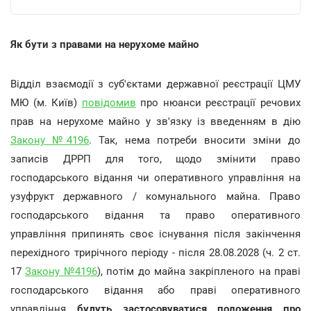
Як бути з правами на нерухоме майно
Відділ взаємодії з суб'єктами державної реєстрації ЦМУ
МЮ (м. Київ)
повідомив
про нюанси реєстрації речових
прав на нерухоме майно у зв'язку із введенням в дію
Закону №4196
. Так, нема потреби вносити зміни до
записів ДРРП для того, щодо змінити право
господарського відання чи оперативного управління на
узуфрукт державного / комунального майна. Право
господарського відання та право оперативного
управління припинять своє існування після закінчення
перехідного трирічного періоду - після 28.08.2028 (ч. 2 ст.
17
Закону №4196
), потім до майна закріпленого на праві
господарського відання або праві оперативного
управління
будуть застосовуватися положення про