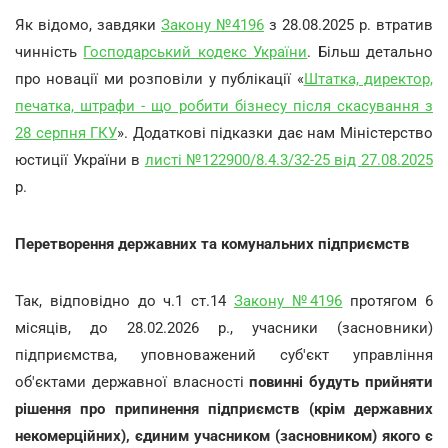
Як відомо, завдяки
Закону №4196
з 28.08.2025 р. втратив
чинність
Господарський кодекс України
. Більш детально
про новації ми розповіли у публікації «
Штатка, директор,
печатка, штрафи - що робити бізнесу після скасування з
28 серпня ГКУ
». Додаткові підказки дає нам Міністерство
юстиції України в
листі №122900/8.4.3/32-25 від 27.08.2025
р.
Перетворення державних та комунальних підприємств
Так, відповідно до ч.1 ст.14
Закону №4196
протягом 6
місяців, до 28.02.2026 р., учасники (засновники)
підприємства, уповноважений суб'єкт управління
об'єктами державної власності
повинні будуть прийняти
рішення про припинення підприємств (крім державних
некомерційних), єдиним учасником (засновником) якого є