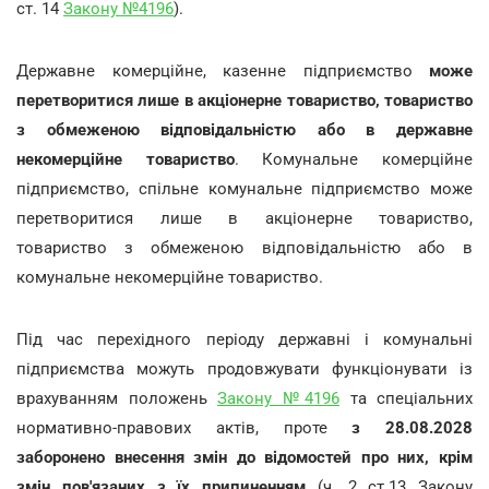
ст. 14
Закону №4196
).
Державне комерційне, казенне підприємство
може
перетворитися лише в акціонерне товариство, товариство
з обмеженою відповідальністю або в державне
некомерційне товариство
. Комунальне комерційне
підприємство, спільне комунальне підприємство може
перетворитися лише в акціонерне товариство,
товариство з обмеженою відповідальністю або в
комунальне некомерційне товариство.
Під час перехідного періоду державні і комунальні
підприємства можуть продовжувати функціонувати із
врахуванням положень
Закону №4196
та спеціальних
нормативно-правових актів, проте
з 28.08.2028
заборонено внесення змін до відомостей про них, крім
змін пов'язаних з їх припиненням
(ч. 2 ст.13 Закону