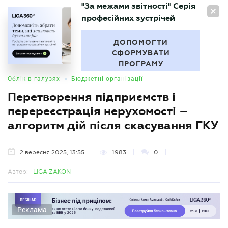
"За межами звітності" Серія
UA
професійних зустрічей
БУХГАЛТЕР
.UA
ДОПОМОГТИ
СФОРМУВАТИ
ПРОГРАМУ
•
Облік в галузях
Бюджетні організації
Перетворення підприємств і
перереєстрація нерухомості –
алгоритм дій після скасування ГКУ
2 вересня 2025, 13:55
1983
0
Автор:
LIGA ZAKON
Реклама