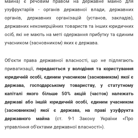
майна) є речовим правом на державне майно для
узуфруктаріїв - органів державної влади, державних
органів, державних організацій (установ, закладів),
державних некомерційних товариств та інших юридичних
осіб, які не мають на меті одержання прибутку та єдиним
учасником (засновником) яких є держава.
Об'єкти права державної власності, що не підлягають
приватизації,
передаються у володіння та користування
юридичній особі, єдиним учасником (засновником) якої є
держава, господарському товариству, у статутному
капіталі якого більше 50% акцій (часток) належать
державі або іншій юридичній особі, єдиним учасником
(засновником) якої є держава, на праві узуфрукта
державного майна
(ст. 9-1 Закону України «Про
управління об'єктами державної власності»).