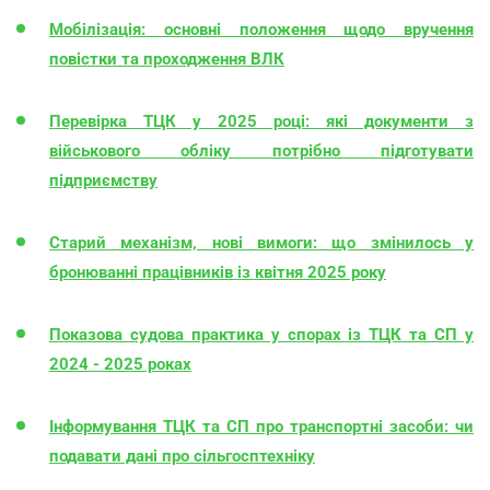
Мобілізація: основні положення щодо вручення
повістки та проходження ВЛК
Перевірка ТЦК у 2025 році: які документи з
військового обліку потрібно підготувати
підприємству
Старий механізм, нові вимоги: що змінилось у
бронюванні працівників із квітня 2025 року
Показова судова практика у спорах із ТЦК та СП у
2024 - 2025 роках
Інформування ТЦК та СП про транспортні засоби: чи
подавати дані про сільгосптехніку