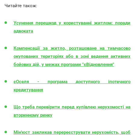
Читайте також:
Усунення перешкод у користуванні житлом: поради
адвоката
Компенсації за житло, розташоване на тимчасово
окупованих територіях або в зоні ведення активних
бойових дій, у межах програми "єВідновлення"
єОселя - програма доступного іпотечного
кредитування
Що треба перевірити перед купівлею нерухомості на
вторинному ринку
Мін'юст закликав перереєструвати нерухомість, щоб