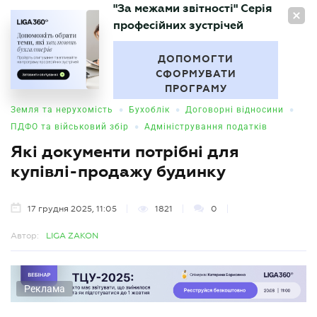
"За межами звітності" Серія
UA
професійних зустрічей
БУХГАЛТЕР
.UA
ДОПОМОГТИ
СФОРМУВАТИ
ПРОГРАМУ
•
•
•
Земля та нерухомість
Бухоблік
Договорні відносини
•
ПДФО та військовий збір
Адміністрування податків
Які документи потрібні для
купівлі-продажу будинку
17 грудня 2025, 11:05
1821
0
Автор:
LIGA ZAKON
Реклама