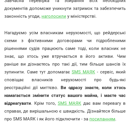
Завчасна перевірка та збирання всіх необхідних
документів допоможе уникнути затримок та забезпечить
законність угоди,
наголосили
у міністерстві.
Нагадуємо усім власникам нерухомості, що рейдерські
схеми з фіктивними договорами чи підробленими
рішеннями судів працюють саме тоді, коли власник не
знає, що хтось уже втручається в його активи. Чим
раніше ви дізнаєтесь про такі дії, тим більше шансів їх
зупинити. Саме тут допомагає
SMS МАЯК
- сервіс, який
сповіщає власників нерухомості про будь-які
реєстраційні дії миттєво.
Ви одразу знаєте, коли хтось
намагається змінити статус вашого майна, і маєте час
відреагувати
. Крім того,
SMS МАЯК
дає вам перевагу в
справах, де вирішальною є швидкість. Дізнайтеся більше
про SMS МАЯК і як його підключити - за
посиланням
.