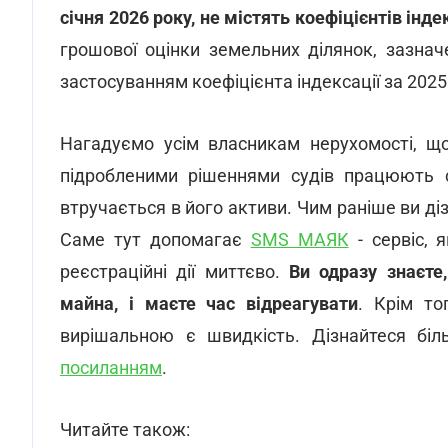
січня 2026 року, не містять коефіцієнтів індек
грошової оцінки земельних ділянок, зазнач
застосуванням коефіцієнта індексації за 2025 
Нагадуємо усім власникам нерухомості, щ
підробленими рішеннями судів працюють с
втручається в його активи. Чим раніше ви дізн
Саме тут допомагає
SMS МАЯК
- сервіс, 
реєстраційні дії миттєво.
Ви одразу знаєте
майна, і маєте час відреагувати
. Крім то
вирішальною є швидкість. Дізнайтеся бі
посиланням
.
Читайте також: