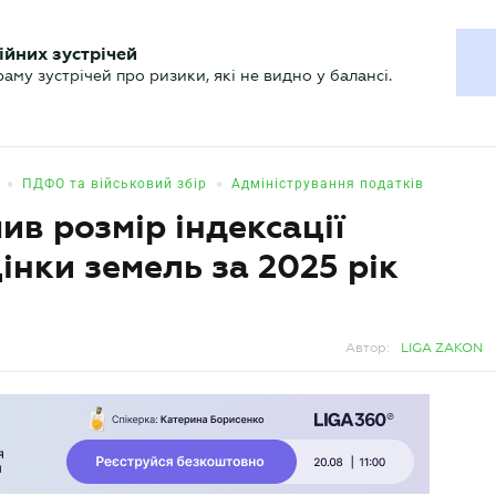
ХГАЛТЕРУ
ійних зустрічей
р
Актуально
му зустрічей про ризики, які не видно у балансі.
•
•
ПДФО та військовий збір
Адміністрування податків
в розмір індексації
інки земель за 2025 рік
Автор:
LIGA ZAKON