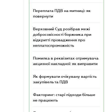
Переплата ПДВ на митниці: як
повернути
Верховний Суд розібрав межі
добросовісності боржника при
відкритті провадження про
неплатоспроможність
Помилка в реквізитах отримувача
акцизної накладної: як виправити
Як формувати очікувану вартість
закупівель та ПДВ
Факторинг: старі підходи більше
не працюють