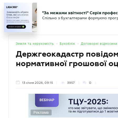
БІЗНЕСУ
ЮРИСТУ
БУ
"За межами звітності" Серія профес
БУХГАЛТЕР
Новини
Аналітика
Календа
Спільно з бухгалтерами формуємо програ
.UA
•
•
Земля та нерухомість
Бухоблік
Договорні відносини
Держгеокадастр повідоми
нормативної грошової оц
13 січня 2026, 09:15
3957
0
Реклама