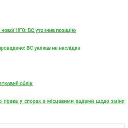
 нової НГО: ВС уточнив позицію
проведено: ВС указав на наслідки
атковий облік
о права у спорах з місцевими радами щодо зміни