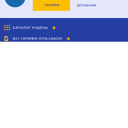
ТАРИФИ
ДЕТАЛЬНІШЕ
КАТАЛОГ РІШЕНЬ
ВСІ ТАРИФИ ЛІГА:ЗАКОН
Співробітництво
Агенти
Дилери
Політика конфіденційності
Умови використання сайту
Реклама
Блог
Новини компанії
Керівництва