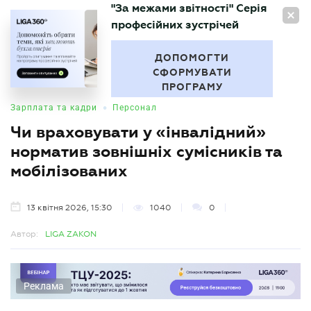
"За межами звітності" Серія
UA
професійних зустрічей
БУХГАЛТЕР
.UA
ДОПОМОГТИ
СФОРМУВАТИ
ПРОГРАМУ
•
Зарплата та кадри
Персонал
Чи враховувати у «інвалідний»
норматив зовнішніх сумісників та
мобілізованих
13 квітня 2026, 15:30
1040
0
Автор:
LIGA ZAKON
Реклама