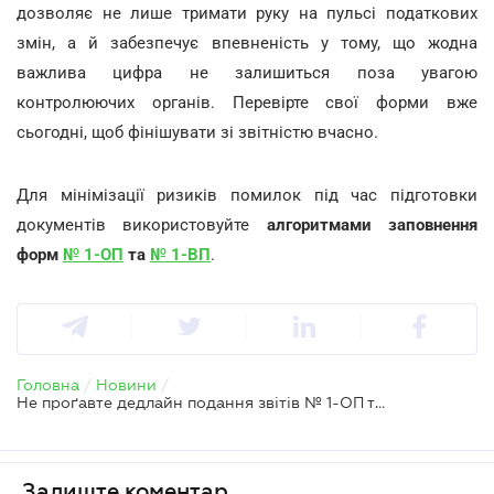
дозволяє не лише тримати руку на пульсі податкових
змін, а й забезпечує впевненість у тому, що жодна
важлива цифра не залишиться поза увагою
контролюючих органів. Перевірте свої форми вже
сьогодні, щоб фінішувати зі звітністю вчасно.
Для мінімізації ризиків помилок під час підготовки
документів використовуйте
алгоритмами заповнення
форм
№ 1-ОП
та
№ 1-ВП
.
Головна
/
Новини
/
Не проґавте дедлайн подання звітів № 1-ОП та № 1-ВП за березень
Залиште коментар