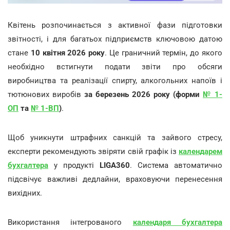
Квітень розпочинається з активної фази підготовки
звітності, і для багатьох підприємств ключовою датою
стане
10 квітня 2026 року
. Це граничний термін, до якого
необхідно встигнути подати звіти про обсяги
виробництва та реалізації спирту, алкогольних напоїв і
тютюнових виробів
за березень 2026 року (форми
№ 1-
ОП
та
№ 1-ВП
)
.
Щоб уникнути штрафних санкцій та зайвого стресу,
експерти рекомендують звіряти свій графік із
календарем
бухгалтера
у продукті
LIGA360
. Система автоматично
підсвічує важливі дедлайни, враховуючи перенесення
вихідних.
Використання інтегрованого
календаря бухгалтера