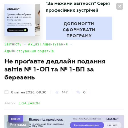
"За межами звітності" Серія
UA
професійних зустрічей
БУХГАЛТЕР
.UA
ДОПОМОГТИ
СФОРМУВАТИ
ПРОГРАМУ
•
•
Звітність
Акциз і ліцензування
Адміністрування податків
Не проґавте дедлайн подання
звітів № 1-ОП та № 1-ВП за
березень
8 квітня 2026, 09:30
147
0
Автор:
LIGA ZAKON
Реклама