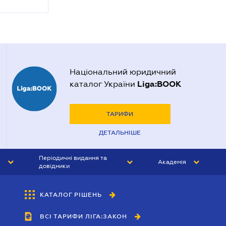
Національний юридичний
Liga:BOOK
каталог України
ТАРИФИ
ДЕТАЛЬНІШЕ
Періодичні видання та
Академія
довідники
ЮРИСТ&ЗАКОН
АКАДЕМІЯ ЛІГА:ЗАКОН
КАТАЛОГ РІШЕНЬ
БУХГАЛТЕР&ЗАКОН
ВСІ ТАРИФИ ЛІГА:ЗАКОН
ВІСНИК МСФЗ