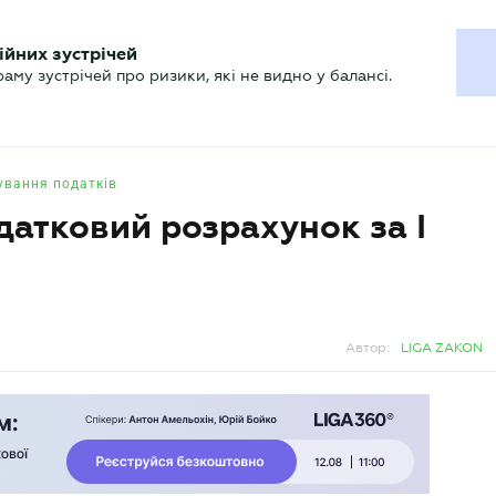
ХГАЛТЕРУ
ійних зустрічей
р
Актуально
му зустрічей про ризики, які не видно у балансі.
ування податків
атковий розрахунок за І
Автор:
LIGA ZAKON