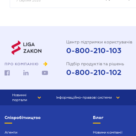
7 серпня 2026
Центр підтримки користувачів
0-800-210-103
Підбір продуктів та рішень
ПРО КОМПАНІЮ
0-800-210-102
Новинні
Інформаційно-правові системи
портали
ЮРЛІГА
Право України
Співробітництво
Блог
БІЗНЕС
ГРАНД
БУХГАЛТЕР.ua
ПРАЙМ
Агенти
Новини компанії