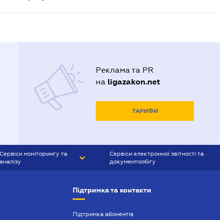
Реклама та PR
ligazakon.net
на
ТАРИФИ
Сервіси моніторингу та
Сервіси електронної звітності та
аналізу
документообігу
CONTR AGENT
Liga:REPORT
Підтримка та контакти
SMS-МАЯК
VERDICTUM
Підтримка абонентів