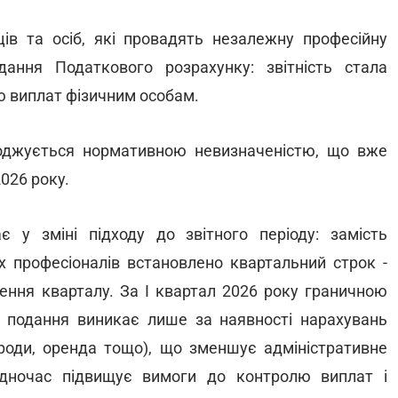
ців та осіб, які провадять незалежну професійну
дання Податкового розрахунку: звітність стала
ю виплат фізичним особам.
оджується нормативною невизначеністю, що вже
2026 року.
 у зміні підходу до звітного періоду: замість
 професіоналів встановлено квартальний строк -
ення кварталу. За І квартал 2026 року граничною
 подання виникає лише за наявності нарахувань
ороди, оренда тощо), що зменшує адміністративне
одночас підвищує вимоги до контролю виплат і