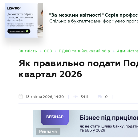
БІЗНЕСУ
ЮРИСТУ
БУ
"За межами звітності" Серія профес
БУХГАЛТЕР
Новини
Аналітика
Календа
Спільно з бухгалтерами формуємо програ
.UA
•
•
•
Звітність
ЄСВ
ПДФО та військовий збір
Адміністр
Як правильно подати Под
квартал 2026
13 квітня 2026, 14:30
3411
0
Реклама