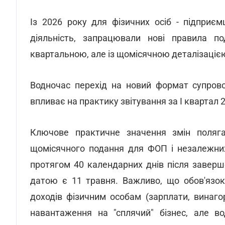
Із 2026 року для фізичних осіб - підприєм
діяльність, запрацювали нові правила по
квартальною, але із щомісячною деталізаціє
Водночас перехід на новий формат супров
впливає на практику звітування за І квартал 
Ключове практичне значення змін полягає
щомісячного подання для ФОП і незалежних
протягом 40 календарних днів після заверш
датою є 11 травня. Важливо, що обов'язок
доходів фізичним особам (зарплати, винаг
навантаження на "сплячий" бізнес, але в