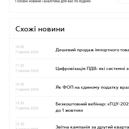
Головні новини і аналітика для вас по буднях
Схожі новини
18.00
Дешевий продаж імпортного това
7 серпня 2026
17.30
Цифровізація ПДВ: які системні з
7 серпня 2026
16.30
Як ФОП на єдиному податку врах
7 серпня 2026
13.30
Безкоштовний вебінар: «ТЦУ-2025:
7 серпня 2026
до 1 жовтня»
12.30
Звітна кампанія за другий кварта