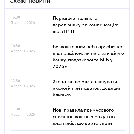
Схожі новини
16.30
Передача пального
5 серпня 2026
перевізнику як компенсація:
що з ПДВ
16.30
Безкоштовний вебінар: «Бізнес
4 серпня 2026
під прицілом: як не стати ціллю
банку, податкової та БЕБ у
2026»
12.30
Хто та за що має сплачувати
4 серпня 2026
екологічний податок: дедлайн
близько
11.30
Нові правила примусового
4 серпня 2026
списання коштів з рахунків
платників: що варто знати