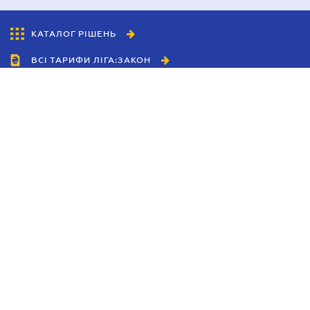
КАТАЛОГ РІШЕНЬ
ВСІ ТАРИФИ ЛІГА:ЗАКОН
Співробітництво
Агенти
Дилери
Політика конфіденційності
Умови використання сайту
Реклама
Блог
Новини компанії
Керівництва
Каталоги компаній