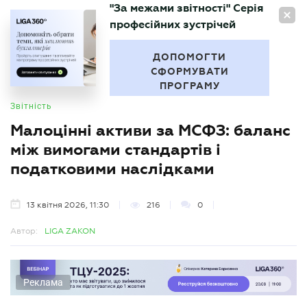
"За межами звітності" Серія
UA
професійних зустрічей
БУХГАЛТЕР
.UA
ДОПОМОГТИ
СФОРМУВАТИ
ПРОГРАМУ
Звітність
Малоцінні активи за МСФЗ: баланс
між вимогами стандартів і
податковими наслідками
13 квітня 2026, 11:30
216
0
Автор:
LIGA ZAKON
Реклама