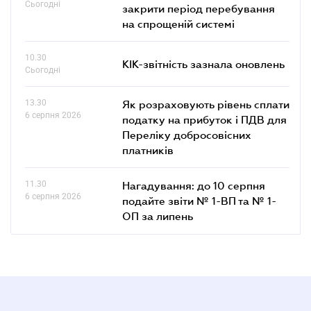
Сьогодні
закрити період перебування
на спрощеній системі
10.30
КІК-звітність зазнала оновлень
Сьогодні
13.30
Як розраховують рівень сплати
6 серпня 2026
податку на прибуток і ПДВ для
Переліку добросовісних
платників
11.30
Нагадування: до 10 серпня
6 серпня 2026
подайте звіти № 1-ВП та № 1-
ОП за липень