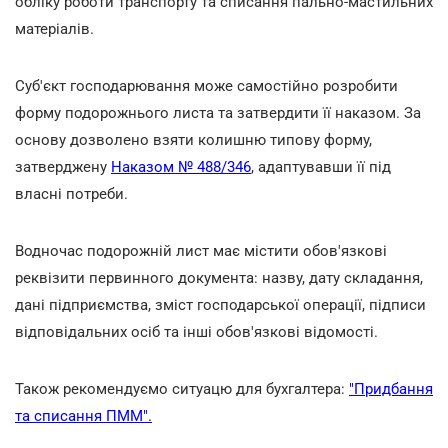
обліку роботи транспорту та списання пально-мастильних
матеріалів.
Суб'єкт господарювання може самостійно розробити
форму подорожнього листа та затвердити її наказом. За
основу дозволено взяти колишню типову форму,
затверджену
Наказом № 488/346
, адаптувавши її під
власні потреби.
Водночас подорожній лист має містити обов'язкові
реквізити первинного документа: назву, дату складання,
дані підприємства, зміст господарської операції, підписи
відповідальних осіб та інші обов'язкові відомості.
Також рекомендуємо ситуацю для бухгалтера:
"
Придбання
та списання ПММ".