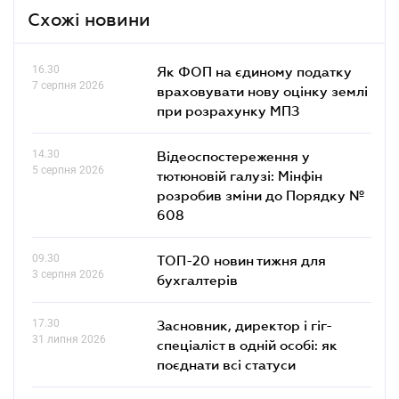
Схожі новини
16.30
Як ФОП на єдиному податку
7 серпня 2026
враховувати нову оцінку землі
при розрахунку МПЗ
14.30
Відеоспостереження у
5 серпня 2026
тютюновій галузі: Мінфін
розробив зміни до Порядку №
608
09.30
ТОП-20 новин тижня для
3 серпня 2026
бухгалтерів
17.30
Засновник, директор і гіг-
31 липня 2026
спеціаліст в одній особі: як
поєднати всі статуси