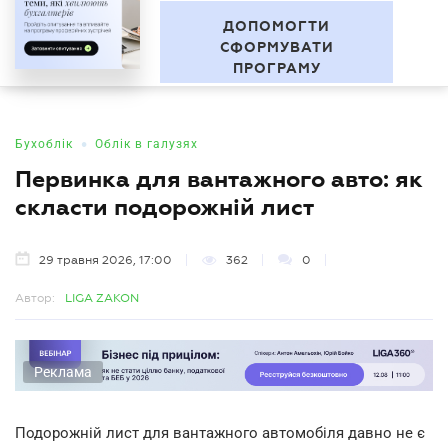
"За межами звітності" Серія
UA
професійних зустрічей
БУХГАЛТЕР
.UA
ДОПОМОГТИ
СФОРМУВАТИ
ПРОГРАМУ
•
Бухоблік
Облік в галузях
Первинка для вантажного авто: як
скласти подорожній лист
29 травня 2026, 17:00
362
0
Автор:
LIGA ZAKON
Реклама
Подорожній лист для вантажного автомобіля давно не є