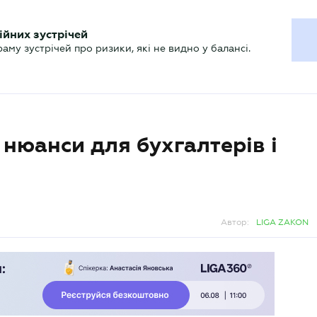
ХГАЛТЕРУ
ійних зустрічей
р
Актуально
му зустрічей про ризики, які не видно у балансі.
 нюанси для бухгалтерів і
Автор:
LIGA ZAKON