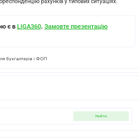
ореспонденцію рахунків у типових ситуаціях.
ою є в
LIGA360
.
Замовте презентацію
для бухгалтерів і ФОП
увійти