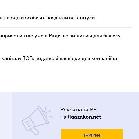
ст в одній особі: як поєднати всі статуси
дприємництво уже в Раді: що зміниться для бізнесу
капіталу ТОВ: податкові наслідки для компанії та
Реклама та PR
ligazakon.net
на
ТАРИФИ