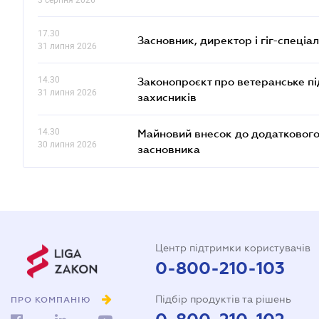
3 серпня 2026
17.30
Засновник, директор і гіг-спеціалі
31 липня 2026
14.30
Законопроєкт про ветеранське пі
31 липня 2026
захисників
14.30
Майновий внесок до додаткового 
30 липня 2026
засновника
Центр підтримки користувачів
0-800-210-103
Підбір продуктів та рішень
ПРО КОМПАНІЮ