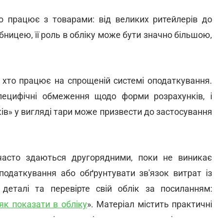
о працює з товарами: від великих ритейлерів до
бницею, її роль в обліку може бути значно більшою,
, хто працює на спрощеній системі оподаткування.
пецифічні обмеження щодо форми розрахунків, і
ів» у вигляді тари може призвести до застосування
асто здаються другорядними, поки не виникає
оподаткування або обґрунтувати зв'язок витрат із
 деталі та перевірте свій облік за посиланням:
як показати в обліку
». Матеріал містить практичні