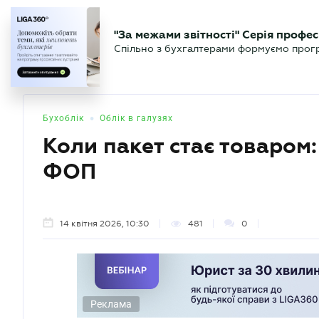
БІЗНЕСУ
ЮРИСТУ
БУ
"За межами звітності" Серія профес
БУХГАЛТЕР
Новини
Аналітика
Календа
Спільно з бухгалтерами формуємо програ
.UA
•
Бухоблік
Облік в галузях
Коли пакет стає товаром:
ФОП
14 квітня 2026, 10:30
481
0
Реклама