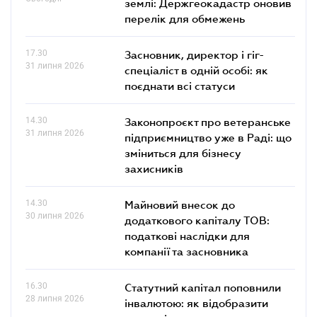
землі: Держгеокадастр оновив
перелік для обмежень
17.30
Засновник, директор і гіг-
31 липня 2026
спеціаліст в одній особі: як
поєднати всі статуси
14.30
Законопроєкт про ветеранське
31 липня 2026
підприємництво уже в Раді: що
зміниться для бізнесу
захисників
14.30
Майновий внесок до
30 липня 2026
додаткового капіталу ТОВ:
податкові наслідки для
компанії та засновника
16.30
Статутний капітал поповнили
28 липня 2026
інвалютою: як відобразити