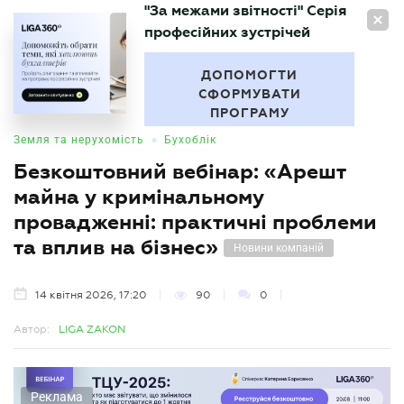
"За межами звітності" Серія
UA
професійних зустрічей
БУХГАЛТЕР
.UA
ДОПОМОГТИ
СФОРМУВАТИ
ПРОГРАМУ
•
Земля та нерухомість
Бухоблік
Безкоштовний вебінар: «Арешт
майна у кримінальному
провадженні: практичні проблеми
та вплив на бізнес»
Новини компаній
14 квітня 2026, 17:20
90
0
Автор:
LIGA ZAKON
Реклама