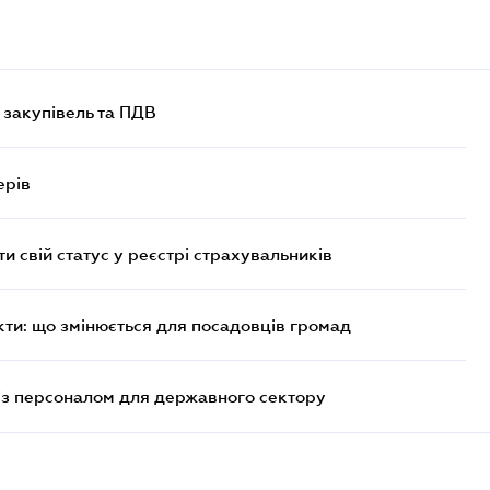
 закупівель та ПДВ
ерів
и свій статус у реєстрі страхувальників
кти: що змінюється для посадовців громад
із персоналом для державного сектору