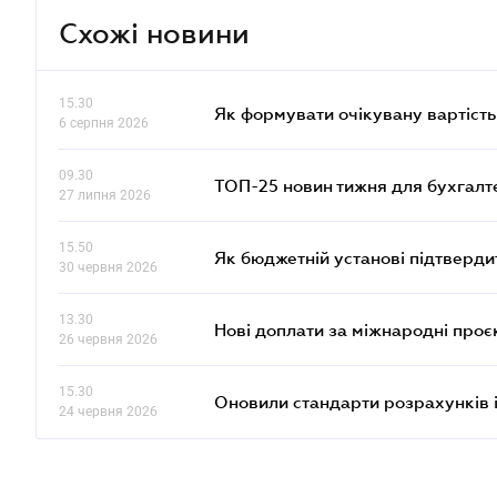
Схожі новини
15.30
Як формувати очікувану вартість
6 серпня 2026
09.30
ТОП-25 новин тижня для бухгалт
27 липня 2026
15.50
Як бюджетній установі підтвердит
30 червня 2026
13.30
Нові доплати за міжнародні проє
26 червня 2026
15.30
Оновили стандарти розрахунків 
24 червня 2026