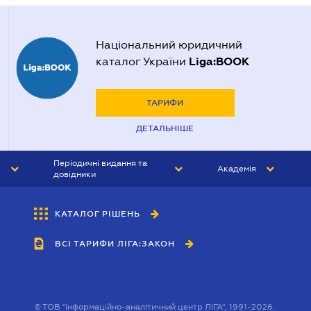
Національний юридичний
Liga:BOOK
каталог України
ТАРИФИ
ДЕТАЛЬНІШЕ
Періодичні видання та
Академія
довідники
ЮРИСТ&ЗАКОН
АКАДЕМІЯ ЛІГА:ЗАКОН
КАТАЛОГ РІШЕНЬ
БУХГАЛТЕР&ЗАКОН
ВСІ ТАРИФИ ЛІГА:ЗАКОН
ВІСНИК МСФЗ
ІНТЕРБУХ
ОСОБИСТИЙ ЕКСПЕРТ