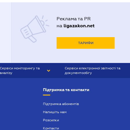
Реклама та PR
ligazakon.net
на
ТАРИФИ
Сервіси моніторингу та
Сервіси електронної звітності та
аналізу
документообігу
CONTR AGENT
Liga:REPORT
Підтримка та контакти
SMS-МАЯК
VERDICTUM
Підтримка абонентів
Напишіть нам
SEMANTRUM
Розсилки
SMS-МАЯК ІПОТЕКА