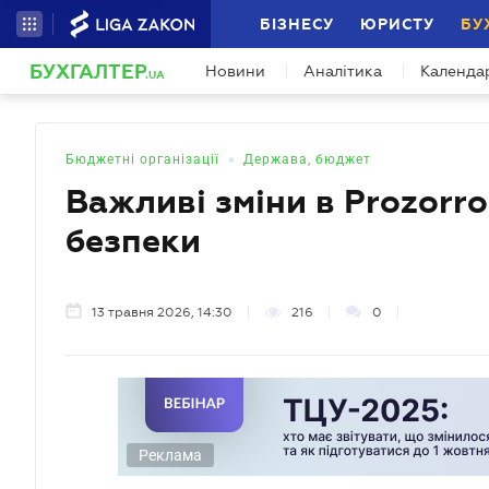
БІЗНЕСУ
ЮРИСТУ
БУ
"За межами звітності" Серія профес
БУХГАЛТЕР
Новини
Аналітика
Календа
Спільно з бухгалтерами формуємо програ
.UA
•
Бюджетні організації
Держава, бюджет
Важливі зміни в Prozorro
безпеки
13 травня 2026, 14:30
216
0
Реклама