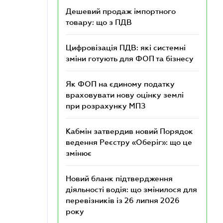
Дешевий продаж імпортного
товару: що з ПДВ
Цифровізація ПДВ: які системні
зміни готують для ФОП та бізнесу
Як ФОП на єдиному податку
враховувати нову оцінку землі
при розрахунку МПЗ
Кабмін затвердив новий Порядок
ведення Реєстру «Оберіг»: що це
змінює
Новий бланк підтвердження
діяльності водія: що змінилося для
перевізників із 26 липня 2026
року