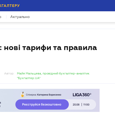
ХГАЛТЕРУ
ійних зустрічей
р
Актуально
му зустрічей про ризики, які не видно у балансі.
: нові тарифи та правила
Автор:
Майя Мальцева, провідний бухгалтер-аналітик
"Бухгалтер.UA"