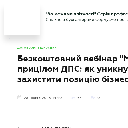
БІЗНЕСУ
ЮРИСТУ
БУ
"За межами звітності" Серія профес
БУХГАЛТЕР
Новини
Аналітика
Календа
Спільно з бухгалтерами формуємо програ
.UA
Договорні відносини
Безкоштовний вебінар "М
прицілом ДПС: як уникну
захистити позицію бізне
28 травня 2026, 14:40
64
0