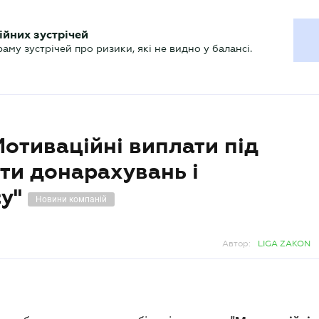
ХГАЛТЕРУ
ійних зустрічей
р
Актуально
му зустрічей про ризики, які не видно у балансі.
отиваційні виплати під
ти донарахувань і
су"
Новини компаній
Автор:
LIGA ZAKON