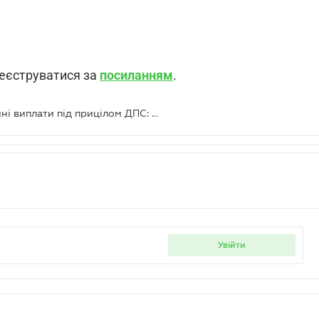
реєструватися за
посиланням
.
Безкоштовний вебінар "Мотиваційні виплати під прицілом ДПС: як уникнути донарахувань і захистити позицію бізнесу"
увійти