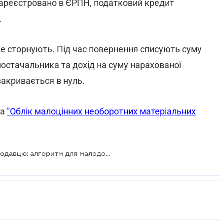
 зареєстровано в ЄРПН, податковий кредит
.
не сторнують. Під час повернення списують суму
постачальника та дохід на суму нарахованої
закривається в нуль.
ра
"Облік малоцінних необоротних матеріальних
МНМА з дефектами повертають продавцю: алгоритм для малодохідника