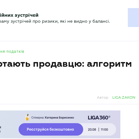
ХГАЛТЕРУ
ійних зустрічей
р
Актуально
му зустрічей про ризики, які не видно у балансі.
ня податків
ртають продавцю: алгоритм
Автор:
LIGA ZAKON