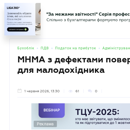
БІЗНЕСУ
ЮРИСТУ
БУ
"За межами звітності" Серія профес
БУХГАЛТЕР
Новини
Аналітика
Календа
Спільно з бухгалтерами формуємо програ
.UA
•
•
•
Бухоблік
ПДВ
Податок на прибуток
Адмініструван
МНМА з дефектами пове
для малодохідника
1 червня 2026, 13:30
61
0
Реклама