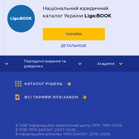
Національний юридичний
Liga:BOOK
каталог України
ТАРИФИ
ДЕТАЛЬНІШЕ
Періодичні видання та
Академія
довідники
ЮРИСТ&ЗАКОН
АКАДЕМІЯ ЛІГА:ЗАКОН
КАТАЛОГ РІШЕНЬ
БУХГАЛТЕР&ЗАКОН
ВСІ ТАРИФИ ЛІГА:ЗАКОН
ВІСНИК МСФЗ
ІНТЕРБУХ
ОСОБИСТИЙ ЕКСПЕРТ
©
ТОВ "інформаційно-аналітичний центр ЛІГА", 1991-2026.
©
ТОВ "ЛІГА ЗАКОН", 2007-2026.
©
Інформаційне агенство "ЛІГА:ЗАКОН", 2010-2026.