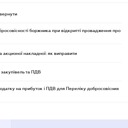
овернути
бросовісності боржника при відкритті провадження про
 акцизної накладної: як виправити
 закупівель та ПДВ
одатку на прибуток і ПДВ для Переліку добросовісних