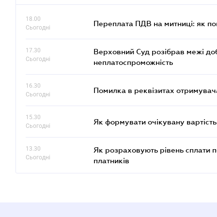
18.00
Переплата ПДВ на митниці: як п
Сьогодні
17.30
Верховний Суд розібрав межі до
Сьогодні
неплатоспроможність
16.30
Помилка в реквізитах отримувача
Сьогодні
15.30
Як формувати очікувану вартість
Сьогодні
13.30
Як розраховують рівень сплати п
Сьогодні
платників