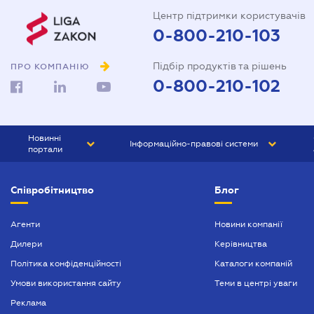
Центр підтримки користувачів
0-800-210-103
Підбір продуктів та рішень
ПРО КОМПАНІЮ
0-800-210-102
Новинні
Інформаційно-правові системи
портали
ЮРЛІГА
Право України
Співробітництво
Блог
БІЗНЕС
ГРАНД
БУХГАЛТЕР.ua
ПРАЙМ
Агенти
Новини компанії
Дилери
Керівництва
БУХГАЛТЕР ПРОФ
Політика конфіденційності
Каталоги компаній
ЮРИСТ ПРОФ
Умови використання сайту
Теми в центрі уваги
ЮРИСТ
Реклама