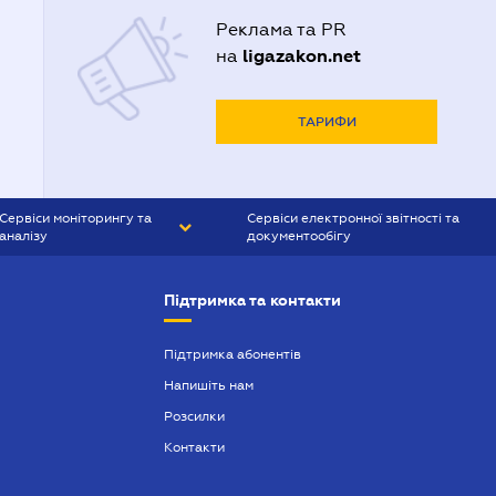
Реклама та PR
ligazakon.net
на
ТАРИФИ
Сервіси моніторингу та
Сервіси електронної звітності та
аналізу
документообігу
CONTR AGENT
Liga:REPORT
Підтримка та контакти
SMS-МАЯК
VERDICTUM
Підтримка абонентів
Напишіть нам
SEMANTRUM
Розсилки
SMS-МАЯК ІПОТЕКА
Контакти