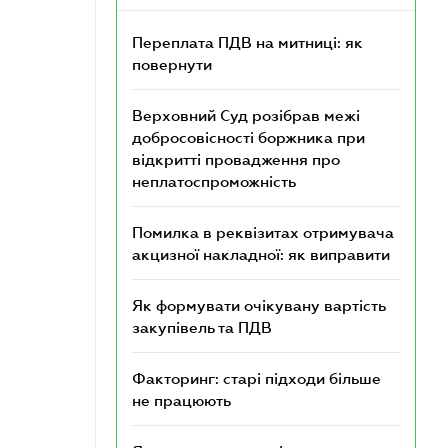
Переплата ПДВ на митниці: як
повернути
Верховний Суд розібрав межі
добросовісності боржника при
відкритті провадження про
неплатоспроможність
Помилка в реквізитах отримувача
акцизної накладної: як виправити
Як формувати очікувану вартість
закупівель та ПДВ
Факторинг: старі підходи більше
не працюють