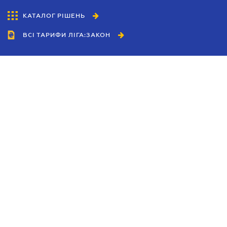
КАТАЛОГ РІШЕНЬ
ВСІ ТАРИФИ ЛІГА:ЗАКОН
Співробітництво
Агенти
Дилери
Політика конфіденційності
Умови використання сайту
Реклама
Блог
Новини компанії
Керівництва
Каталоги компаній
Теми в центрі уваги