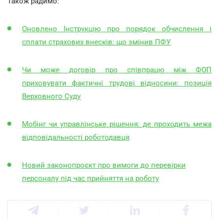
Також радимо:
Оновлено Інструкцію про порядок обчислення і
сплати страхових внесків: що змінив ПФУ
Чи може договір про співпрацю між ФОП
приховувати фактичні трудові відносини: позиція
Верховного Суду
Мобінг чи управлінське рішення: де проходить межа
відповідальності роботодавця
Новий законопроєкт про вимоги до перевірки
персоналу під час прийняття на роботу