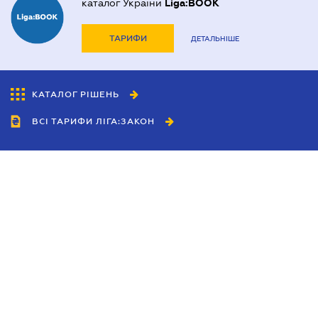
каталог України
Liga:BOOK
ТАРИФИ
ДЕТАЛЬНІШЕ
КАТАЛОГ РІШЕНЬ
ВСІ ТАРИФИ ЛІГА:ЗАКОН
Співробітництво
Агенти
Дилери
Політика конфіденційності
Умови використання сайту
Реклама
Блог