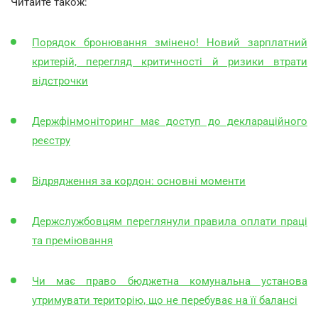
Читайте також:
Порядок бронювання змінено! Новий зарплатний
критерій, перегляд критичності й ризики втрати
відстрочки
Держфінмоніторинг має доступ до деклараційного
реєстру
Відрядження за кордон: основні моменти
Держслужбовцям переглянули правила оплати праці
та преміювання
Чи має право бюджетна комунальна установа
утримувати територію, що не перебуває на її балансі