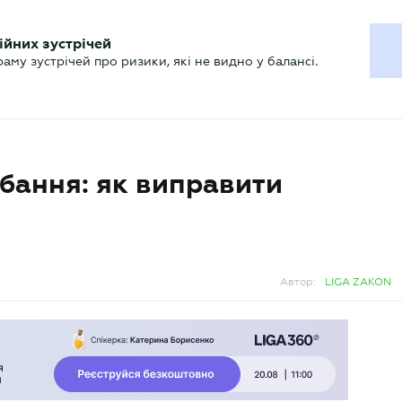
ХГАЛТЕРУ
ійних зустрічей
р
Актуально
му зустрічей про ризики, які не видно у балансі.
бання: як виправити
Автор:
LIGA ZAKON