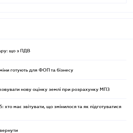
ру: що з ПДВ
міни готують для ФОП та бізнесу
овувати нову оцінку землі при розрахунку МПЗ
 хто має звітувати, що змінилося та як підготуватися
овернути