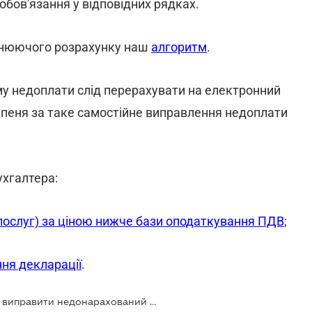
обов'язання у відповідних рядках.
чнюючого розрахунку наш
алгоритм
.
у недоплати слід перерахувати на електронний
 пеня за таке самостійне виправлення недоплати
ухгалтера:
(послуг) за ціною нижче бази оподаткування ПДВ
;
ня декларації
.
Продаж нижче ціни придбання: як виправити недонарахований ПДВ