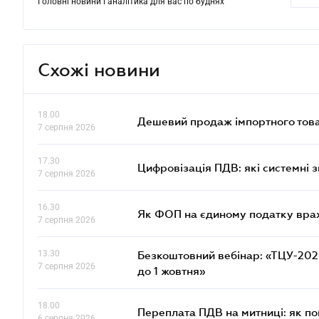
Головні новини і аналітика для вас по буднях
Схожі новини
18.00
Дешевий продаж імпортного това
7 серпня 2026
17.30
Цифровізація ПДВ: які системні з
7 серпня 2026
16.30
Як ФОП на єдиному податку врах
7 серпня 2026
13.30
Безкоштовний вебінар: «ТЦУ-2025:
7 серпня 2026
до 1 жовтня»
18.00
Переплата ПДВ на митниці: як п
6 серпня 2026