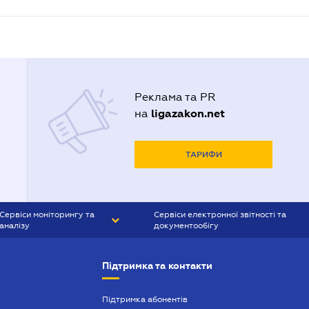
Реклама та PR
ligazakon.net
на
ТАРИФИ
Сервіси моніторингу та
Сервіси електронної звітності та
аналізу
документообігу
CONTR AGENT
Liga:REPORT
Підтримка та контакти
SMS-МАЯК
VERDICTUM
Підтримка абонентів