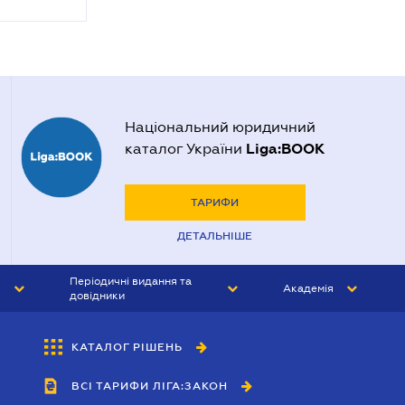
Національний юридичний
Liga:BOOK
каталог України
ТАРИФИ
ДЕТАЛЬНІШЕ
Періодичні видання та
Академія
довідники
ЮРИСТ&ЗАКОН
АКАДЕМІЯ ЛІГА:ЗАКОН
КАТАЛОГ РІШЕНЬ
БУХГАЛТЕР&ЗАКОН
ВСІ ТАРИФИ ЛІГА:ЗАКОН
ВІСНИК МСФЗ