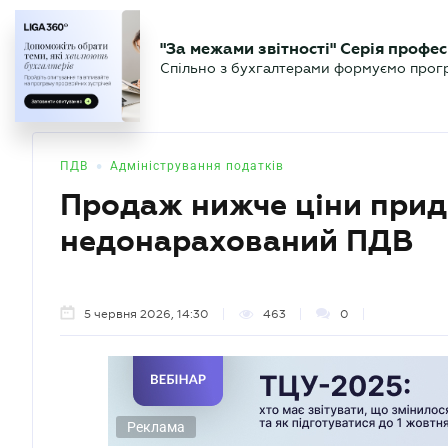
БІЗНЕСУ
ЮРИСТУ
БУ
"За межами звітності" Серія профес
БУХГАЛТЕР
Новини
Аналітика
Календа
Спільно з бухгалтерами формуємо програ
.UA
•
ПДВ
Адміністрування податків
Продаж нижче ціни прид
недонарахований ПДВ
5 червня 2026, 14:30
463
0
Реклама