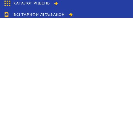
КАТАЛОГ РІШЕНЬ
ВСІ ТАРИФИ ЛІГА:ЗАКОН
Співробітництво
Агенти
Дилери
Політика конфіденційності
Умови використання сайту
Реклама
Блог
Новини компанії
Керівництва
Каталоги компаній
Теми в центрі уваги