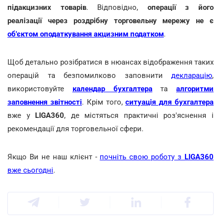
підакцизних товарів
. Відповідно,
операції з його
реалізації через роздрібну торговельну мережу не є
об'єктом оподаткування акцизним податком
.
Щоб детально розібратися в нюансах відображення таких
операцій та безпомилково заповнити
декларацію
,
використовуйте
календар бухгалтера
та
алгоритми
заповнення звітності
. Крім того,
ситуація для бухгалтера
вже у
LIGA360
, де містяться практичні роз'яснення і
рекомендації для торговельної сфери.
Якщо Ви не наш клієнт -
почніть свою роботу з
LIGA360
вже сьогодні
.