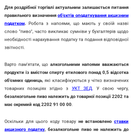
Для роздрібної торгівлі актуальним залишається питання
правильного визначення
об'єктів оподаткування акцизним
податком
.
Робота з напоями, що мають у своїй назві
слово "пиво", часто викликає сумніви у бухгалтерів щодо
необхідності нарахування податку та подання відповідної
звітності.
Варто пам'ятати, що
алкогольними напоями вважаються
продукти із вмістом спирту етилового понад 0,5 відсотка
об'ємних одиниць
, які класифікуються у чітко визначених
товарних позиціях згідно з
УКТ ЗЕД
. У свою чергу,
безалкогольне пиво належить до товарної позиції 2202 та
має окремий код 2202 91 00 00
.
Оскільки для цього коду товару
не встановлено
ставки
акцизного податку
, безалкогольне пиво не належить до