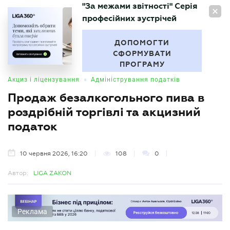
"За межами звітності" Серія
UA
професійних зустрічей
БУХГАЛТЕР
.UA
ДОПОМОГТИ
СФОРМУВАТИ
ПРОГРАМУ
•
Акциз і ліцензування
Адміністрування податків
Продаж безалкогольного пива в
роздрібній торгівлі та акцизний
податок
10 червня 2026, 16:20
108
0
Автор:
LIGA ZAKON
Реклама