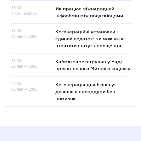
15.30
Як працює міжнародний
4 серпня 2026
інфообмін між податківцями
16.30
Когенераційні установки і
31 липня 2026
єдиний податок: чи можна не
втратити статус спрощенця
16.30
Кабмін зареєстрував у Раді
29 липня 2026
проєкт нового Митного кодексу
09.30
Когенерація для бізнесу:
28 липня 2026
дозвільні процедури без
помилок