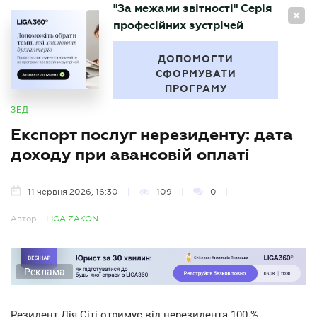
"За межами звітності" Серія
UA
професійних зустрічей
БУХГАЛТЕР
.UA
ДОПОМОГТИ
СФОРМУВАТИ
ПРОГРАМУ
ЗЕД
Експорт послуг нерезиденту: дата
доходу при авансовій оплаті
11 червня 2026, 16:30
109
0
Автор:
LIGA ZAKON
Реклама
Резидент Дія Сіті отримує від нерезидента 100 %