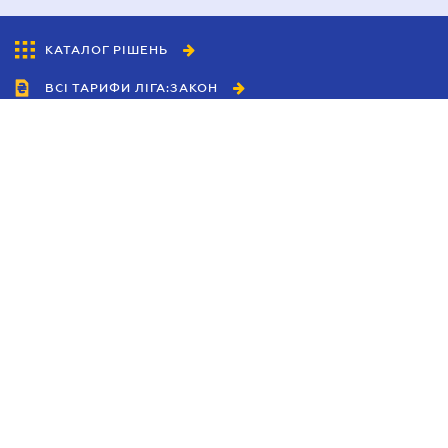
КАТАЛОГ РІШЕНЬ
ВСІ ТАРИФИ ЛІГА:ЗАКОН
Співробітництво
Агенти
Дилери
Політика конфіденційності
Умови використання сайту
Реклама
Блог
Новини компанії
Керівництва
Каталоги компаній