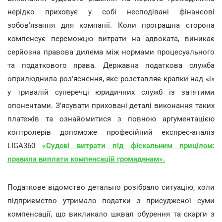
нерідко приховує у собі несподівані фінансові
зобов'язання для компанії. Коли програшна сторона
компенсує переможцю витрати на адвоката, виникає
серйозна правова дилема між нормами процесуального
та податкового права. Державна податкова служба
оприлюднила роз'яснення, яке розставляє крапки над «і»
у тривалій суперечці юридичних служб із затятими
опонентами. З'ясувати приховані деталі виконання таких
платежів та ознайомитися з повною аргументацією
контролерів допоможе професійний експрес-аналіз
LIGA360
«
Судові витрати під фіскальним прицілом:
правила виплати компенсацій громадянам
».
Податкове відомство детально розібрало ситуацію, коли
підприємство утримало податки з присудженої суми
компенсації, що викликало шквал обурення та скарги з