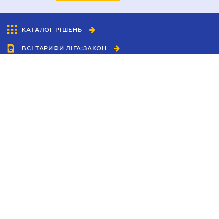
КАТАЛОГ РІШЕНЬ
ВСІ ТАРИФИ ЛІГА:ЗАКОН
Співробітництво
Агенти
Дилери
Політика конфіденційності
Умови використання сайту
Реклама
Блог
Новини компанії
Керівництва
Каталоги компаній