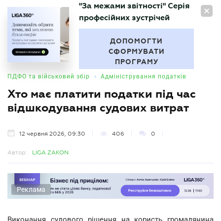
"За межами звітності" Серія
UA
професійних зустрічей
БУХГАЛТЕР
.UA
ДОПОМОГТИ
СФОРМУВАТИ
ПРОГРАМУ
•
ПДФО та військовий збір
Адміністрування податків
Хто має платити податки під час
відшкодування судових витрат
12 червня 2026, 09:30
406
0
Автор:
LIGA ZAKON
Реклама
Виконання судового рішення на користь громадянина