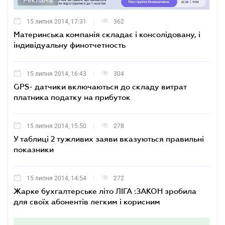
Реклама
15 липня 2014, 17:31
362
Материнська компанія складає і консолідовану, і
індивідуальну финотчетность
15 липня 2014, 16:43
304
GPS- датчики включаються до складу витрат
платника податку на прибуток
15 липня 2014, 15:50
278
У таблиці 2 тужливих заяви вказуються правильні
показники
15 липня 2014, 14:54
272
Жарке бухгалтерське літо ЛІГА :ЗАКОН зробила
для своїх абонентів легким і корисним