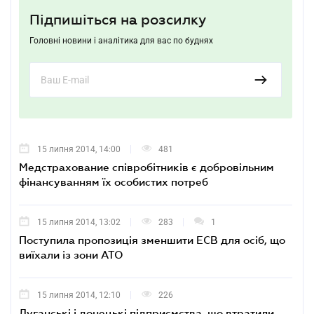
Підпишіться на розсилку
Головні новини і аналітика для вас по буднях
15 липня 2014, 14:00
481
Медстрахование співробітників є добровільним
фінансуванням їх особистих потреб
15 липня 2014, 13:02
283
1
Поступила пропозиція зменшити ЕСВ для осіб, що
виїхали із зони АТО
15 липня 2014, 12:10
226
Луганські і донецькі підприємства, що втратили