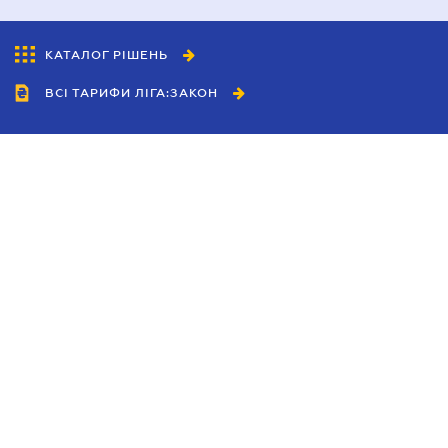
КАТАЛОГ РІШЕНЬ
ВСІ ТАРИФИ ЛІГА:ЗАКОН
Співробітництво
Агенти
Дилери
Політика конфіденційності
Умови використання сайту
Реклама
Блог
Новини компанії
Керівництва
Каталоги компаній