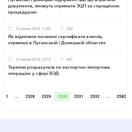
документи, зможуть отримати ЭЦП за спрощеною
процедурою
15 липня 2014, 11:09
320
Як відмінити посилені сертифікати ключів,
отримані в Луганській і Донецькій областях
15 липня 2014, 10:12
407
Терміни розрахунків по експортно-імпортних
операціях у сфері ВЭД
1
...
2328
2329
2330
2331
2332
...
2582