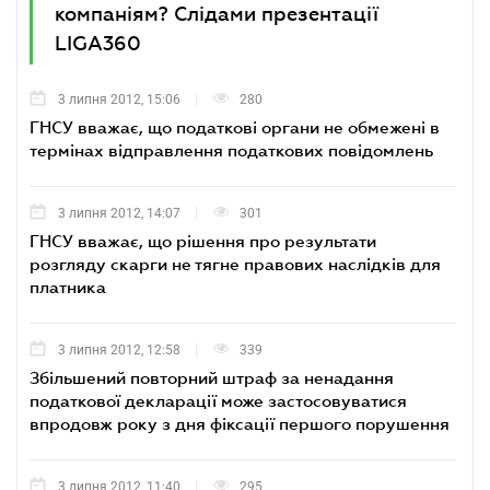
компаніям? Слідами презентації
LIGA360
3 липня 2012, 15:06
280
ГНСУ вважає, що податкові органи не обмежені в
термінах відправлення податкових повідомлень
3 липня 2012, 14:07
301
ГНСУ вважає, що рішення про результати
розгляду скарги не тягне правових наслідків для
платника
3 липня 2012, 12:58
339
Збільшений повторний штраф за ненадання
податкової декларації може застосовуватися
впродовж року з дня фіксації першого порушення
3 липня 2012, 11:40
295