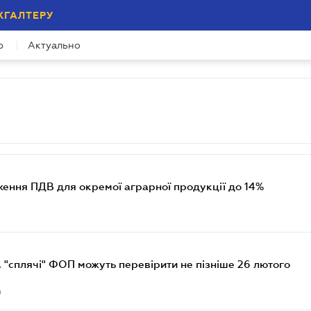
ХГАЛТЕРУ
р
Актуально
ення ПДВ для окремої аграрної продукції до 14%
1
, "сплячі" ФОП можуть перевірити не пізніше 26 лютого
9