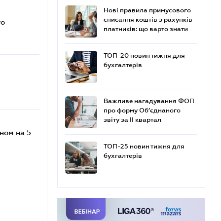
Нові правила примусового
списання коштів з рахунків
го
платників: що варто знати
ТОП-20 новин тижня для
бухгалтерів
Важливе нагадування ФОП
про форму Об’єднаного
звіту за ІІ квартал
ном на 5
ТОП-25 новин тижня для
бухгалтерів