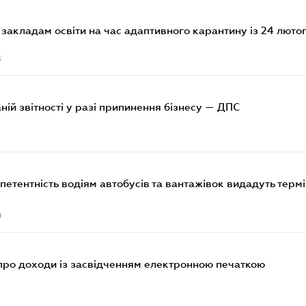
закладам освіти на час адаптивного карантину із 24 люто
4
аній звітності у разі припинення бізнесу — ДПС
етентність водіям автобусів та вантажівок видадуть термі
0
про доходи із засвідченням електронною печаткою