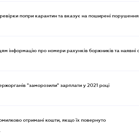
ревірки попри карантин та вказує на поширені порушення
1
ям інформацію про номери рахунків боржників та наявні 
держорганів "заморозили" зарплати у 2021 році
1
омилково отримані кошти, якщо їх повернуто
7