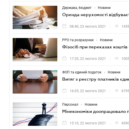
•
Держава, бюджет
Новини
Оренда нерухомості відбуває
08:40, 23 лютого 2021
145
•
РРО та розрахунки
Новини
Фізосіб при переказах коштів
17:20, 22 лютого 2021
100
•
ФОП та єдиний податок
Новини
Витяг з реєстру платників єд
16:05, 22 лютого 2021
679
•
Персонал
Новини
Мінекономіки доопрацювало п
15:10, 22 лютого 2021
459