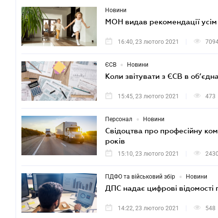
Новини
МОН видав рекомендації усім 
16:40, 23 лютого 2021
709
•
ЄСВ
Новини
Коли звітувати з ЄСВ в об’єдн
15:45, 23 лютого 2021
473
•
Персонал
Новини
Свідоцтва про професійну комп
років
15:10, 23 лютого 2021
243
•
ПДФО та військовий збір
Новини
ДПС надає цифрові відомості 
14:22, 23 лютого 2021
548