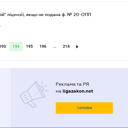
ій" ліцензії, якщо не подана ф. № 20-ОПП
9
193
194
195
196
...
214
Реклама та PR
ligazakon.net
на
ТАРИФИ