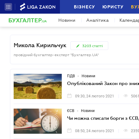
БІЗНЕСУ
ЮРИСТУ
БУ
БУХГАЛТЕР
Новини
Аналітика
Календа
.UA
Микола Кирильчук
3203
статті
провідний бухгалтер-експерт "Бухгалтер.UA"
•
ПДВ
Новини
Опублікований Закон про зниж
09:30, 24 лютого 2021
506
•
ЄСВ
Новини
Чи можна списати борги з ЄСВ
08:50, 24 лютого 2021
235