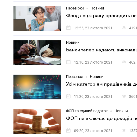
•
Перевірки
Новини
Фонд соцстраху проводить пе
12:55, 23 лютого 2021
419
Новини
Банки тепер надають виконавц
12:10, 23 лютого 2021
462
•
Персонал
Новини
Усім категоріям працівників 
11:20, 23 лютого 2021
860
•
ФОП та єдиний податок
Новини
ФОП не включає до доходів п
09:20, 23 лютого 2021
133