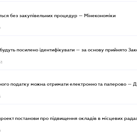
ться без закупівельних процедур — Мінекономіки
9
 будуть посилено ідентифікувати — за основу прийнято Зак
51
иного податку можна отримати електронно та паперово — 
5
роект постанови про підвищення окладів в місцевих рада
0