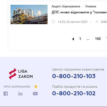
•
Акциз і ліцензування
Новини
ДПС може відмовити у "паливн
14:25, 22 лютого 2021
208
1
...
192
Центр підтримки користувачів
0-800-210-103
Підбір продуктів та рішень
ПРО КОМПАНІЮ
0-800-210-102