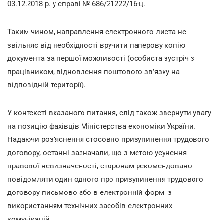
03.12.2018 р. у справі № 686/21222/16-ц.
Таким чином, направлення електронного листа не
звільняє від необхідності вручити паперову копію
документа за першої можливості (особиста зустріч з
працівником, відновлення поштового зв’язку на
відповідній території).
У контексті вказаного питання, слід також звернути увагу
на позицію фахівців Міністерства економіки України.
Надаючи роз’яснення стосовно призупинення трудового
договору, останні зазначали, що з метою усунення
правової невизначеності, сторонам рекомендовано
повідомляти один одного про призупинення трудового
договору письмово або в електронній формі з
використанням технічних засобів електронних
комунікацій.