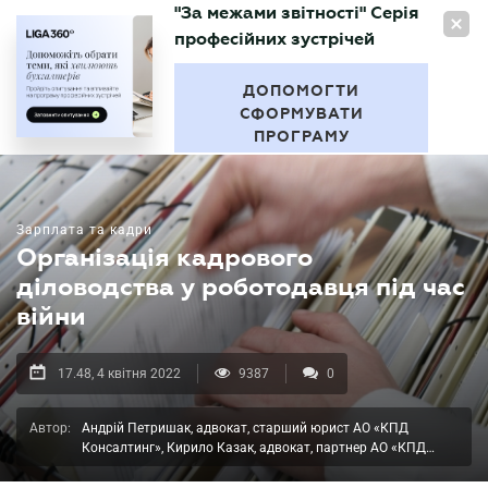
"За межами звітності" Серія
UA
професійних зустрічей
БУХГАЛТЕР
.UA
ДОПОМОГТИ
СФОРМУВАТИ
ПРОГРАМУ
Зарплата та кадри
Організація кадрового
діловодства у роботодавця під час
війни
17.48, 4 квітня 2022
9387
0
Автор:
Андрій Петришак, адвокат, старший юрист АО «КПД
Консалтинг», Кирило Казак, адвокат, партнер АО «КПД
Консалтинг»