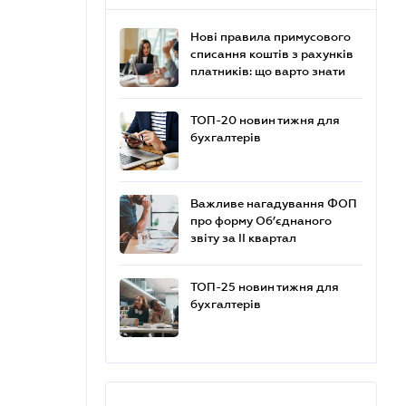
Нові правила примусового
списання коштів з рахунків
платників: що варто знати
ТОП-20 новин тижня для
бухгалтерів
Важливе нагадування ФОП
про форму Об’єднаного
звіту за ІІ квартал
ТОП-25 новин тижня для
бухгалтерів