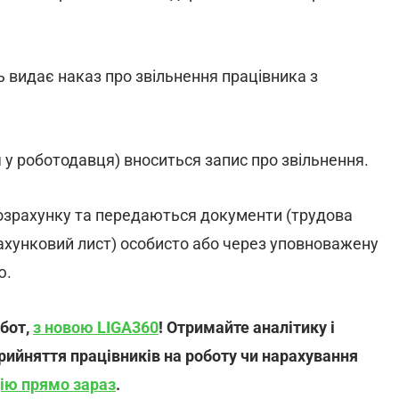
ь видає наказ про звільнення працівника з
 у роботодавця) вноситься запис про звільнення.
озрахунку та передаються документи (трудова
рахунковий лист) особисто або через уповноважену
ю.
рбот,
з новою LIGA360
! Отримайте аналітику і
прийняття працівників на роботу чи нарахування
ію прямо зараз
.