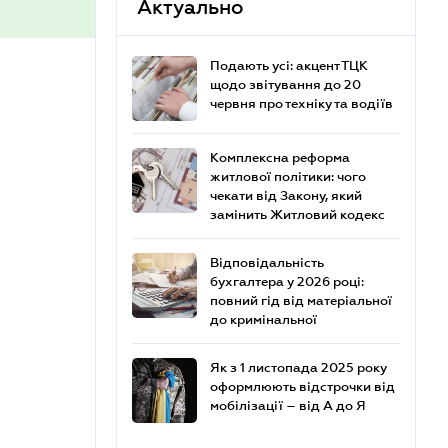
Актуально
Подають усі: акцент ТЦК
щодо звітування до 20
червня про техніку та водіїв
Комплексна реформа
житлової політики: чого
чекати від Закону, який
замінить Житловий кодекс
Відповідальність
бухгалтера у 2026 році:
повний гід від матеріальної
до кримінальної
Як з 1 листопада 2025 року
оформлюють відстрочки від
мобілізації – від А до Я