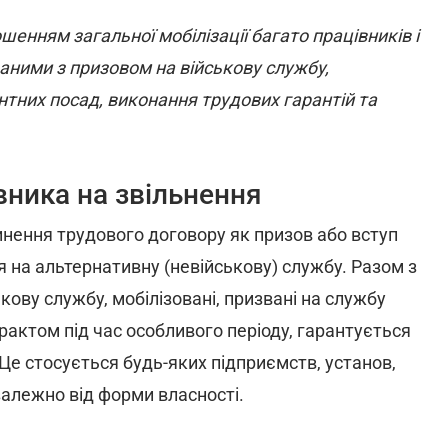
шенням загальної мобілізації багато працівників і
заними з призовом на військову службу,
тних посад, виконання трудових гарантій та
вника на звільнення
нення трудового договору як призов або вступ
я на альтернативну (невійськову) службу. Разом з
кову службу, мобілізовані, призвані на службу
рактом під час особливого періоду, гарантується
Це стосується будь-яких підприємств, установ,
езалежно від форми власності.