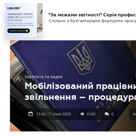
БІЗНЕСУ
ЮРИСТУ
БУ
"За межами звітності" Серія профес
БУХГАЛТЕР
Новини
Аналітика
Календа
Спільно з бухгалтерами формуємо програ
.UA
Зарплата та кадри
Мобілізований працівн
звільнення – процедура
15.00, 17 січня 2025
2160
0
А