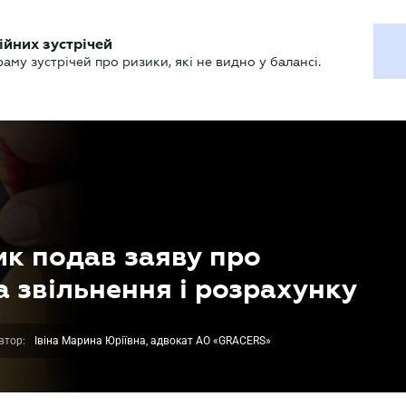
ХГАЛТЕРУ
ійних зустрічей
р
Актуально
му зустрічей про ризики, які не видно у балансі.
ик подав заяву про
 звільнення і розрахунку
втор:
Івіна Марина Юріївна, адвокат АО «GRACERS»