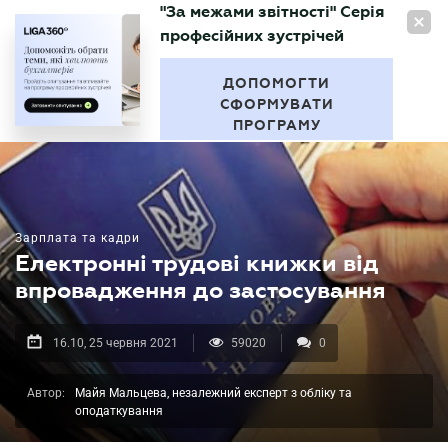
"За межами звітності" Серія
UA
професійних зустрічей
БУХГАЛТЕР
.UA
ДОПОМОГТИ
СФОРМУВАТИ
ПРОГРАМУ
Зарплата та кадри
Електронні трудові книжки від
впровадження до застосування
16.10, 25 червня 2021
59020
0
Автор:
Майя Мальцева, незалежний експерт з обліку та
оподаткування