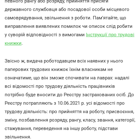
певного рангу або розряду, прийняття присяги
державного службовця або посадової особи місцевого
самоврядування, звільнення з роботи. Пам’ятайте, що
виправлення виявлених помилок чи описок слід робити
у суворій відповідності з вимогами
Інструкції про трудові
книжки
.
Звісно ж, видача роботодавцем всіх наявних у нього
паперових трудових книжок їхнім власникам не
означатиме, що він зможе спочивати на лаврах: надалі
всі відомості про трудову діяльність працівників
потрібно буде вносити до Реєстру застрахованих осіб. До
Реєстру потрапляють з 10.06.2021 р. усі відомості про
трудову діяльність: про прийняття на роботу, присвоєння,
зміну, позбавлення розряду, рангу, класу, звання, категорії,
стажування, переведення на іншу роботу, підстави
звільнення.