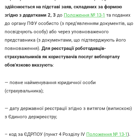
здійснюється на підставі заяв, складених за формою
згідно з додатками 2, 3
до
Положення № 13-1
та поданих
до органу ПФУ особисто (з пред’явленням документів, що
посвідчують особу) або через уповноваженого
представника (з документами, що підтверджують його
повноваження).
Для реєстрації роботодавців-
страхувальників як користувачів послуг вебпорталу
обов’язково вказують
:
— повне найменування юридичної особи
(страхувальника);
— дату державної реєстрації згідно з витягом (випискою)
з Єдиного держреєстру;
– код за ЄДРПОУ (пункт 4 Розділу IV
Положення № 13-1
).