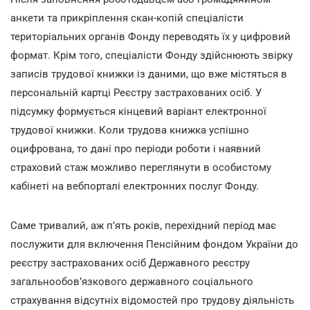
анкети та прикріплення скан-копій спеціалісти
територіальних органів Фонду переводять їх у цифровий
формат. Крім того, спеціалісти Фонду здійснюють звірку
записів трудової книжки із даними, що вже містяться в
персональній картці Реєстру застрахованих осіб. У
підсумку формується кінцевий варіант електронної
трудової книжки. Коли трудова книжка успішно
оцифрована, то дані про періоди роботи і наявний
страховий стаж можливо переглянути в особистому
кабінеті на вебпорталі електронних послуг Фонду.
Саме тривалий, аж п’ять років, перехідний період має
послужити для включення Пенсійним фондом України до
реєстру застрахованих осіб Державного реєстру
загальнообов’язкового державного соціального
страхування відсутніх відомостей про трудову діяльність