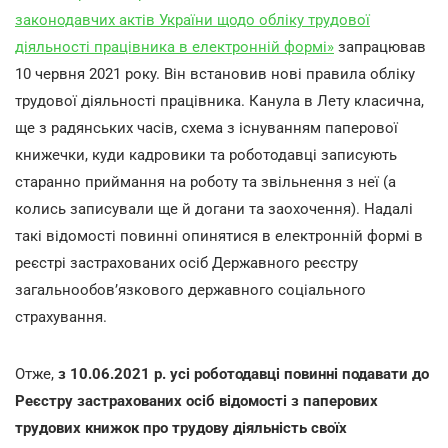
законодавчих актів України щодо обліку трудової
діяльності працівника в електронній формі»
запрацював
10 червня 2021 року. Він встановив нові правила обліку
трудової діяльності працівника. Канула в Лету класична,
ще з радянських часів, схема з існуванням паперової
книжечки, куди кадровики та роботодавці записують
старанно приймання на роботу та звільнення з неї (а
колись записували ще й догани та заохочення). Надалі
такі відомості повинні опинятися в електронній формі в
реєстрі застрахованих осіб Державного реєстру
загальнообов’язкового державного соціального
страхування.
Отже,
з
10.06.2021 р. усі роботодавці повинні подавати до
Реєстру застрахованих осіб відомості з паперових
трудових книжок про трудову діяльність своїх