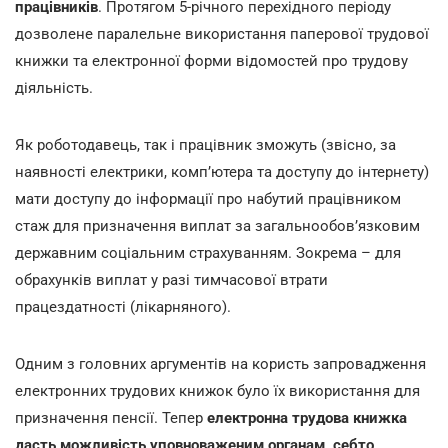
працівників
. Протягом 5-річного перехідного періоду
дозволене паралельне використання паперової трудової
книжки та електронної форми відомостей про трудову
діяльність.
Як роботодавець, так і працівник зможуть (звісно, за
наявності електрики, комп’ютера та доступу до інтернету)
мати доступу до інформації про набутий працівником
стаж для призначення виплат за загальнообов’язковим
державним соціальним страхуванням. Зокрема – для
обрахунків виплат у разі тимчасової втрати
працездатності (лікарняного).
Одним з головних аргументів на користь запровадження
електронних трудових книжок було їх використання для
призначення пенсії. Тепер
електронна трудова книжка
дасть можливість уповноваженим органам, себто