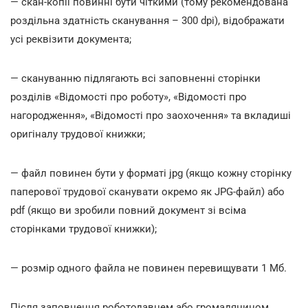
— скан-копії повинні бути чіткими (тому рекомендована
роздільна здатність сканування – 300 dpi), відображати
усі реквізити документа;
— скануванню підлягають всі заповненні сторінки
розділів «Відомості про роботу», «Відомості про
нагородження», «Відомості про заохочення» та вкладиші
оригіналу трудової книжки;
— файл повинен бути у форматі jpg (якщо кожну сторінку
паперової трудової сканувати окремо як JPG-файл) або
pdf (якщо ви зробили повний документ зі всіма
сторінками трудової книжки);
— розмір одного файла не повинен перевищувати 1 Мб.
Після заповнення роботодавцем або громадянином