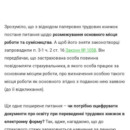
Зрозуміло, що з відходом паперових трудових книжок
постане питання щодо
розмежування основного місця
роботи та сумісництва
. А щоб його зняти законотворці
запровадили п. 3-1 ч. 2 ст. 16
Закону № 1058
. Він
передбачає, що застрахована особа повинна
повідомляти страхувальника, в якого особа працює за
основним місцем роботи, про визначення особою такого
місця роботи як основного згідно з поданою нею заявою
(до її відкликання).
Ще одне поширене питання –
чи потрібно оцифрувати
документи про освіту при переведенні трудових книжок в
електронну форму?
Так, адже, нагадаємо, що до
страхового стажу зараховується навчання за денною